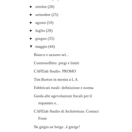
►
ottobre
(28)
►
settembre
(25)
►
agosto
(10)
►
luglio
(28)
►
giugno
(35)
▼
maggio
(44)
Bianco e azzurro sei...
Controsoffitto: pregi e limiti
CAFElab Studio: PROMO
Tim Burton in mostra a L.A.
Fabbricati rurali: definizione e norma
Guida alle agevolazioni fiscali per il
risparmio e...
CAFElab Studio di Architettura: Contact
Form
Ne grigio ne beige...è greige!