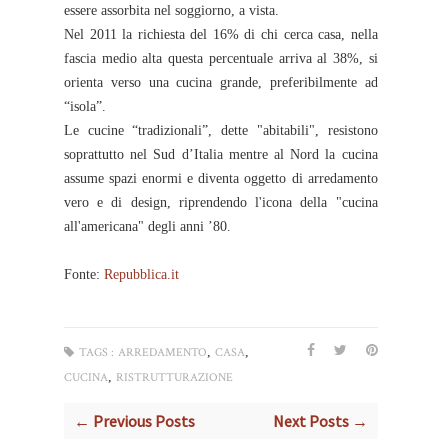
essere assorbita nel soggiorno, a vista.
Nel 2011 la richiesta del 16% di chi cerca casa, nella
fascia medio alta questa percentuale arriva al 38%, si
orienta verso una cucina grande, preferibilmente ad
“isola”.
Le cucine “tradizionali”, dette "abitabili", resistono
soprattutto nel Sud d’Italia mentre al Nord la cucina
assume spazi enormi e diventa oggetto di arredamento
vero e di design, riprendendo l'icona della "cucina
all'americana" degli anni ’80.
Fonte:
Repubblica.it
,
,
TAGS :
ARREDAMENTO
CASA
,
CUCINA
RISTRUTTURAZIONE
← Previous Posts
Next Posts →