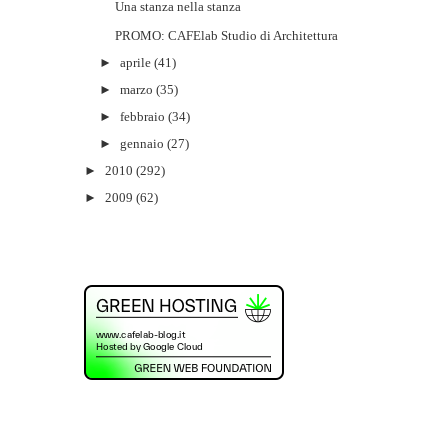
Una stanza nella stanza
PROMO: CAFElab Studio di Architettura
►
aprile
(41)
►
marzo
(35)
►
febbraio
(34)
►
gennaio
(27)
►
2010
(292)
►
2009
(62)