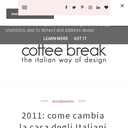
This site uses cookies from Google to deliver its services
and to analyze traffic. Your IP address and user-agent are
shared with Google along with performance and security
metrics to ensure quality of service, generate usage
statistics, and to detect and address abuse.
LEARN MORE
GOT IT
arredamento
2011: come cambia
la casa degli Italiani