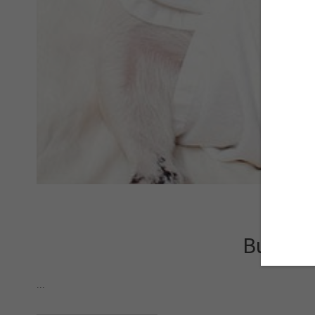
Buon 20
...