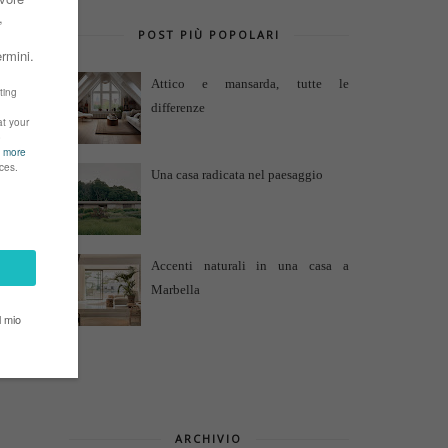
POST PIÙ POPOLARI
Attico e mansarda, tutte le
differenze
Una casa radicata nel paesaggio
Accenti naturali in una casa a
Marbella
ARCHIVIO