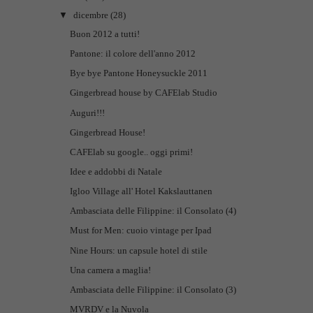
▼
dicembre
(28)
Buon 2012 a tutti!
Pantone: il colore dell'anno 2012
Bye bye Pantone Honeysuckle 2011
Gingerbread house by CAFElab Studio
Auguri!!!
Gingerbread House!
CAFElab su google.. oggi primi!
Idee e addobbi di Natale
Igloo Village all' Hotel Kakslauttanen
Ambasciata delle Filippine: il Consolato (4)
Must for Men: cuoio vintage per Ipad
Nine Hours: un capsule hotel di stile
Una camera a maglia!
Ambasciata delle Filippine: il Consolato (3)
MVRDV e la Nuvola