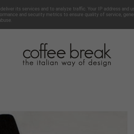
TTER
CHI SIAMO▼
PAGINE▼
COLLABORA
PRESS
eliver its services and to analyze traffic. Your IP address and 
ormance and security metrics to ensure quality of service, gen
abuse.