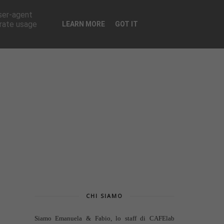
CONTATTI
user-agent
erate usage
LEARN MORE
GOT IT
CHI SIAMO
Siamo Emanuela & Fabio, lo staff di
CAFElab