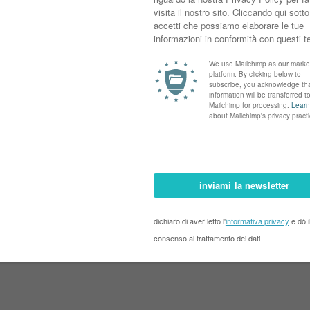
cafelab
12 a tutti!