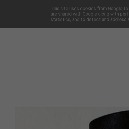
HOME
NEWSLE
This site uses cookies from Google to d
are shared with Google along with perf
statistics, and to detect and address 