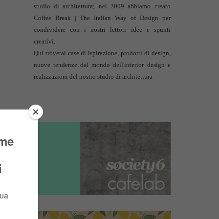
studio di architettura
; nel 2009 abbiamo creato
Coffee Break | The Italian Way of Design per
condividere con i nostri lettori idee e spunti
creativi.
Qui troverai case di ispirazione, prodotti di design,
nuove tendenze dal mondo dell'interior design e
realizzazioni del nostro studio di architettura