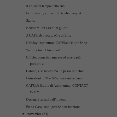
Il colore al tempo della crisi
Ecologically correct: il Bambù Parquet
Stairs...
Bedroom - an essential guide
A CAFElab piace... Wire di Elite
Holiday Inspiration: CAFElab Online Shop
Waiting for... Christmas!
Ufficio: come risparmiare ed essere più
produttivi
Cabine; e se facessimo un passo indietro?
Detrazioni 55% e 36%: cosa succederà?
CAFElab Studio di Architettura: CONTACT
FORM
Design: i tessuti dell'inverno
Piano Casa lazio: perchè non funziona
►
novembre
(24)