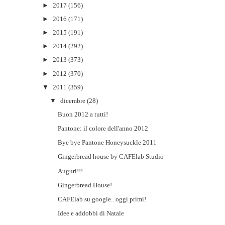
►
2017
(156)
►
2016
(171)
►
2015
(191)
►
2014
(292)
►
2013
(373)
►
2012
(370)
▼
2011
(359)
▼
dicembre
(28)
Buon 2012 a tutti!
Pantone: il colore dell'anno 2012
Bye bye Pantone Honeysuckle 2011
Gingerbread house by CAFElab Studio
Auguri!!!
Gingerbread House!
CAFElab su google.. oggi primi!
Idee e addobbi di Natale