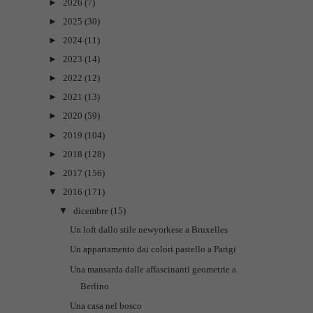
►
2026
(7)
►
2025
(30)
►
2024
(11)
►
2023
(14)
►
2022
(12)
►
2021
(13)
►
2020
(59)
►
2019
(104)
►
2018
(128)
►
2017
(156)
▼
2016
(171)
▼
dicembre
(15)
Un loft dallo stile newyorkese a Bruxelles
Un appartamento dai colori pastello a Parigi
Una mansarda dalle affascinanti geometrie a
Berlino
Una casa nel bosco