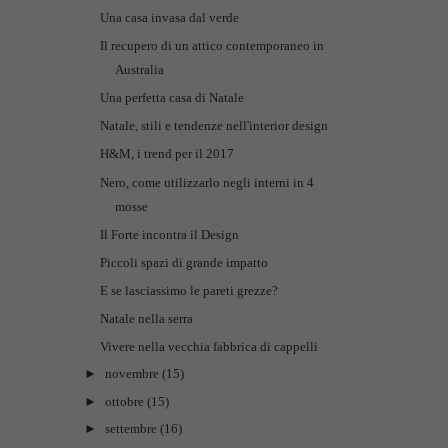
Una casa invasa dal verde
Il recupero di un attico contemporaneo in
Australia
Una perfetta casa di Natale
Natale, stili e tendenze nell'interior design
H&M, i trend per il 2017
Nero, come utilizzarlo negli interni in 4
mosse
Il Forte incontra il Design
Piccoli spazi di grande impatto
E se lasciassimo le pareti grezze?
Natale nella serra
Vivere nella vecchia fabbrica di cappelli
►
novembre
(15)
►
ottobre
(15)
►
settembre
(16)