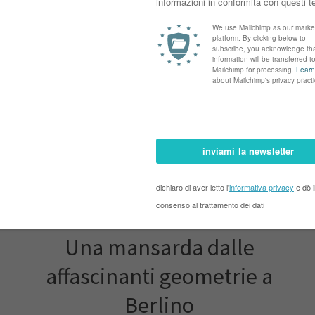
appartamento
Una mansarda dalle
affascinanti geometrie a
Berlino