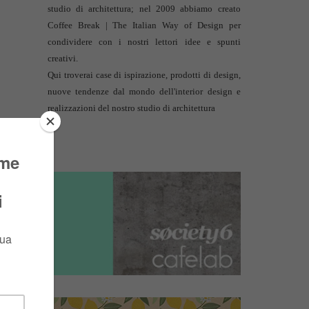
studio di architettura
; nel 2009 abbiamo creato
Coffee Break | The Italian Way of Design per
condividere con i nostri lettori idee e spunti
creativi.
Qui troverai case di ispirazione, prodotti di design,
nuove tendenze dal mondo dell'interior design e
realizzazioni del nostro studio di architettura