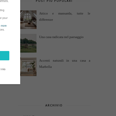
POST PIÙ POPOLARI
Attico e mansarda, tutte le
differenze
Una casa radicata nel paesaggio
Accenti naturali in una casa a
Marbella
ARCHIVIO