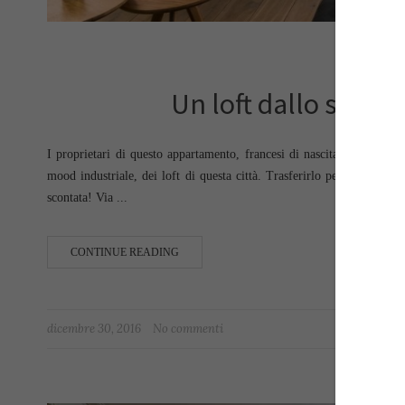
app
Un loft dallo stile
I proprietari di questo appartamento, francesi di nascita, hanno vis
mood industriale, dei loft di questa città. Trasferirlo per ricreare l
scontata! Via ...
CONTINUE READING
dicembre 30, 2016
No commenti