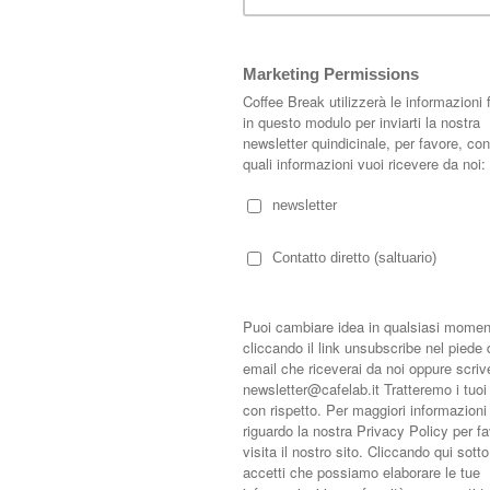
artamento
 newyorkese a Bruxelles
suto per qualche tempo a New York, ed hanno assorbito lo stile tipico, dal
'atmosfera newyorkese in un loft a Bruxelles è stata praticamente una scelta