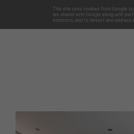
HOME
NEWSLE
This site uses cookies from Google to d
are shared with Google along with perf
statistics, and to detect and address 