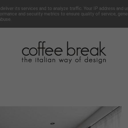
TTER
CHI SIAMO▼
PAGINE▼
COLLABORA
PRESS
eliver its services and to analyze traffic. Your IP address and 
ormance and security metrics to ensure quality of service, gen
abuse.