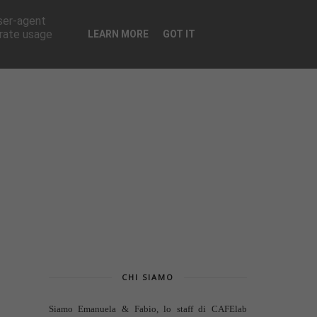
CONTATTI
user-agent
erate usage
LEARN MORE
GOT IT
CHI SIAMO
Siamo Emanuela & Fabio, lo staff di
CAFElab