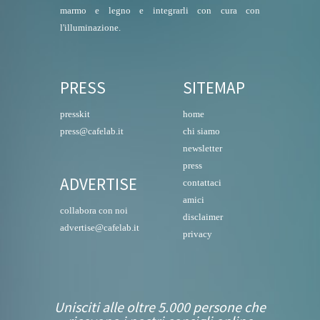
marmo e legno e integrarli con cura con
l'illuminazione.
PRESS
SITEMAP
presskit
home
press@cafelab.it
chi siamo
newsletter
press
ADVERTISE
contattaci
amici
collabora con noi
disclaimer
advertise@cafelab.it
privacy
Unisciti alle oltre 5.000 persone che