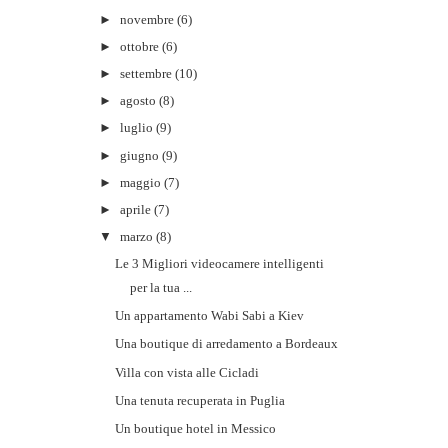
►
novembre
(6)
►
ottobre
(6)
►
settembre
(10)
►
agosto
(8)
►
luglio
(9)
►
giugno
(9)
►
maggio
(7)
►
aprile
(7)
▼
marzo
(8)
Le 3 Migliori videocamere intelligenti
per la tua ...
Un appartamento Wabi Sabi a Kiev
Una boutique di arredamento a Bordeaux
Villa con vista alle Cicladi
Una tenuta recuperata in Puglia
Un boutique hotel in Messico