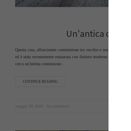
Un'antica casa r
Questa casa, affascinante commistione tra vecchio e nuovo, si trova 
ed è stata recentemente restaurata con finiture moderne e dotazioni te
cerca un'intima connessione...
CONTINUE READING
maggio 30, 2019
No commenti