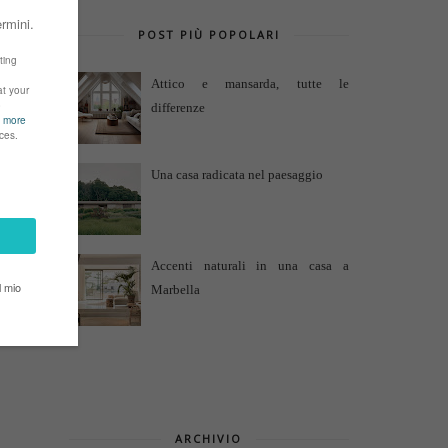
POST PIÙ POPOLARI
Attico e mansarda, tutte le
differenze
Una casa radicata nel paesaggio
Accenti naturali in una casa a
Marbella
ARCHIVIO