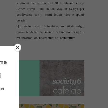
studio di architettura
; nel 2009 abbiamo creato
Coffee Break | The Italian Way of Design per
condividere con i nostri lettori idee e spunti
creativi.
Qui troverai case di ispirazione, prodotti di design,
nuove tendenze dal mondo dell'interior design e
realizzazioni del nostro studio di architettura