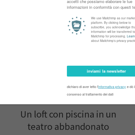
industriale
Un loft con piscina in un
teatro abbandonato