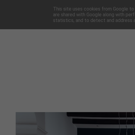
HOME
NEWSLE
This site uses cookies from Google to d
are shared with Google along with perf
statistics, and to detect and address 