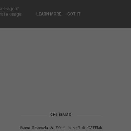
CONTATTI
user-agent
erate usage
LEARN MORE
GOT IT
CHI SIAMO
Siamo Emanuela & Fabio, lo staff di
CAFElab