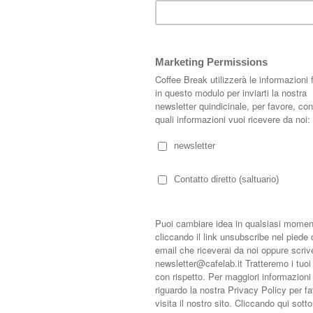
casa
estaurata a Maiorca
a Maiorca, nel cuore di Sóller. Costruita nel 1896, misura 510 metri quadri
cnologiche all'avanguardia; ideale per chi apprezza il comfort ed il lusso e