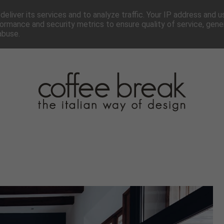
TTER
CHI SIAMO▼
PAGINE▼
COLLABORA
PRESS
eliver its services and to analyze traffic. Your IP address and 
ormance and security metrics to ensure quality of service, gen
abuse.