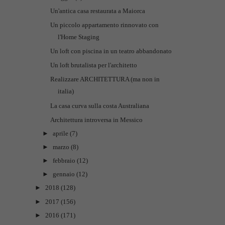
Un'antica casa restaurata a Maiorca
Un piccolo appartamento rinnovato con
l'Home Staging
Un loft con piscina in un teatro abbandonato
Un loft brutalista per l'architetto
Realizzare ARCHITETTURA (ma non in
italia)
La casa curva sulla costa Australiana
Architettura introversa in Messico
►
aprile
(7)
►
marzo
(8)
►
febbraio
(12)
►
gennaio
(12)
►
2018
(128)
►
2017
(156)
►
2016
(171)