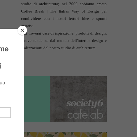
studio di architettura
; nel 2009 abbiamo creato
Coffee Break | The Italian Way of Design per
condividere con i nostri lettori idee e spunti
creativi.
Qui troverai case di ispirazione, prodotti di design,
nuove tendenze dal mondo dell'interior design e
realizzazioni del nostro studio di architettura