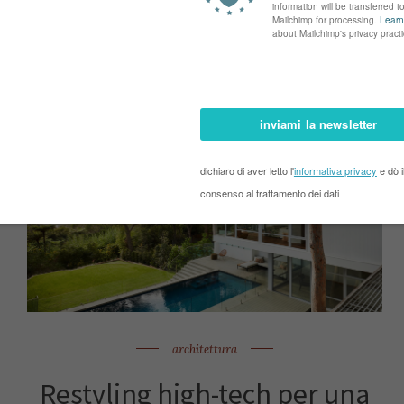
architettura
Restyling high-tech per una