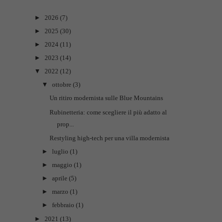
►
2026
(7)
►
2025
(30)
►
2024
(11)
►
2023
(14)
▼
2022
(12)
▼
ottobre
(3)
Un ritiro modernista sulle Blue Mountains
Rubinetteria: come scegliere il più adatto al
prop...
Restyling high-tech per una villa modernista
►
luglio
(1)
►
maggio
(1)
►
aprile
(5)
►
marzo
(1)
►
febbraio
(1)
►
2021
(13)