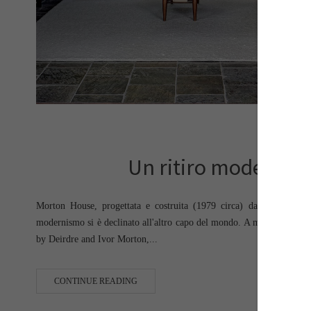
ar
Un ritiro modernist
Morton House, progettata e costruita (1979 circa) da Deirdre e I
modernismo si è declinato all'altro capo del mondo. A modernist ret
by Deirdre and Ivor Morton,...
CONTINUE READING