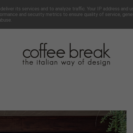
TTER
CHI SIAMO▼
PAGINE▼
COLLABORA
PRESS
eliver its services and to analyze traffic. Your IP address and 
ormance and security metrics to ensure quality of service, gen
abuse.