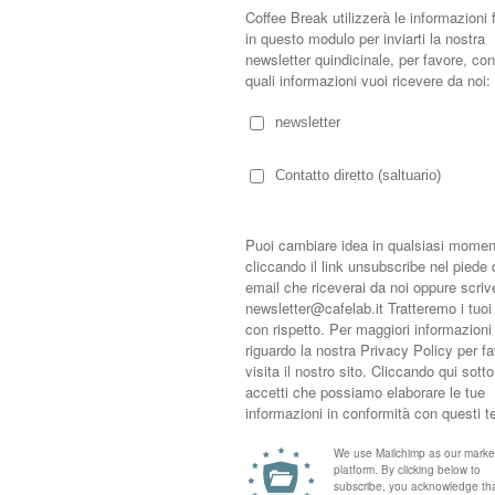
chitetti
a sulle Blue Mountains
vor Morton, questa villa rappresenta un particolare esempio di come il
reat in the Blue Mountains Morton House, designed and built (around 1979)