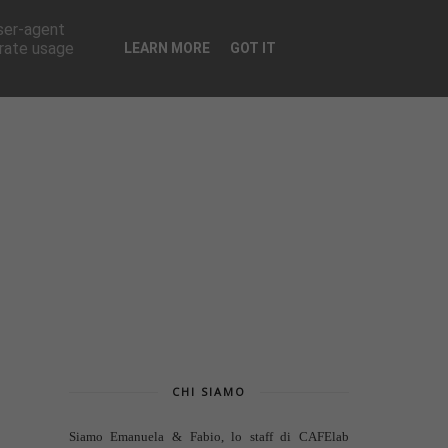
CONTATTI
user-agent
erate usage
LEARN MORE
GOT IT
CHI SIAMO
Siamo Emanuela & Fabio, lo staff di
CAFElab