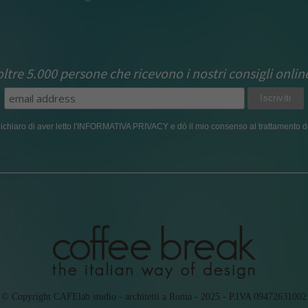
 oltre 5.000 persone che ricevono i nostri consigli onlin
ichiaro di aver letto l'
INFORMATIVA PRIVACY
e dò il mio consenso al trattamento de
© Copyright CAFElab studio - architetti a Roma - 2025 - P.IVA 09472631002