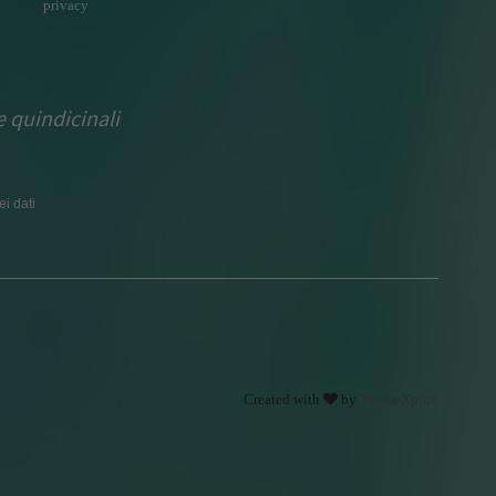
privacy
e quindicinali
i dati
Created with
by
ThemeXpose