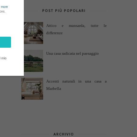
POST PIÙ POPOLARI
Attico e mansarda, tutte le
differenze
Una casa radicata nel paesaggio
Accenti naturali in una casa a
Marbella
ARCHIVIO