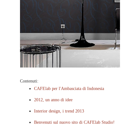
Contenuti:
CAFElab per l'Ambasciata di Indonesia
2012, un anno di idee
Interior design, i trend 2013
Benvenuti sul nuovo sito di CAFElab Studio!