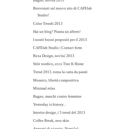
Bagno, novità 2013
Benvenuti sul nuovo sito di CAFElab
Studio!
Color Trends 2013
Hai un blog? Pianta un albero!
I nostri buoni propositi per il 2013
CAFElab Studio | Contact form
Rexa Design, novita' 2013
Stile nordico, ecco Tine K Home
Trend 2013, torna la carta da parati
Mosaico, libertà compositiva
Minimal relax
Bagno, maschi contro femmine
Yesterday is history...
Interior design, i 5 trend del 2013
Coffee Break, new skin
Appunti di viaggio, Narni{a}