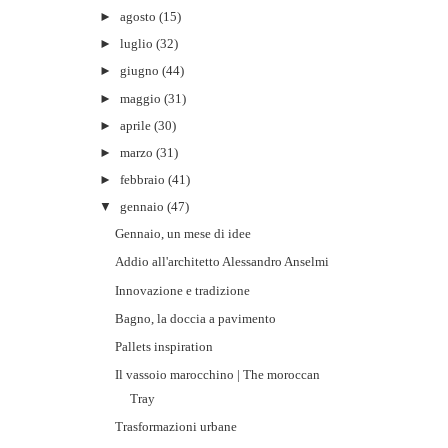
►
agosto
(15)
►
luglio
(32)
►
giugno
(44)
►
maggio
(31)
►
aprile
(30)
►
marzo
(31)
►
febbraio
(41)
▼
gennaio
(47)
Gennaio, un mese di idee
Addio all'architetto Alessandro Anselmi
Innovazione e tradizione
Bagno, la doccia a pavimento
Pallets inspiration
Il vassoio marocchino | The moroccan
Tray
Trasformazioni urbane