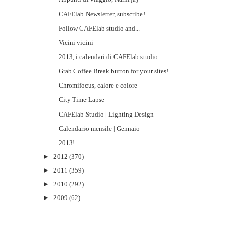
CAFElab Newsletter, subscribe!
Follow CAFElab studio and...
Vicini vicini
2013, i calendari di CAFElab studio
Grab Coffee Break button for your sites!
Chromifocus, calore e colore
City Time Lapse
CAFElab Studio | Lighting Design
Calendario mensile | Gennaio
2013!
►
2012
(370)
►
2011
(359)
►
2010
(292)
►
2009
(62)