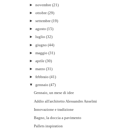
►
novembre
(21)
►
ottobre
(29)
►
settembre
(19)
►
agosto
(15)
►
luglio
(32)
►
giugno
(44)
►
maggio
(31)
►
aprile
(30)
►
marzo
(31)
►
febbraio
(41)
▼
gennaio
(47)
Gennaio, un mese di idee
Addio all'architetto Alessandro Anselmi
Innovazione e tradizione
Bagno, la doccia a pavimento
Pallets inspiration