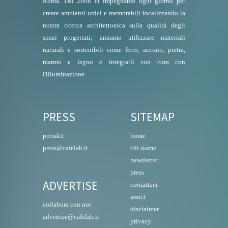
Roma. Dal 2008 ci impegnamo ogni giorno per
creare ambienti unici e memorabili focalizzando la
nostra ricerca architettonica sulla qualità degli
spazi progettati; amiamo utilizzare materiali
naturali e sostenibili come ferro, acciaio, pietra,
marmo e legno e integrarli con cura con
l'illuminazione.
PRESS
SITEMAP
presskit
home
press@cafelab.it
chi siamo
newsletter
press
ADVERTISE
contattaci
amici
collabora con noi
disclaimer
advertise@cafelab.it
privacy