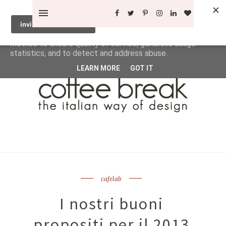
This site uses cookies from Google to deliver its services
and to analyze traffic. Your IP address and user-agent are
shared with Google along with performance and security
metrics to ensure quality of service, generate usage
statistics, and to detect and address abuse.
LEARN MORE
GOT IT
cafelab
I nostri buoni
propositi per il 2013