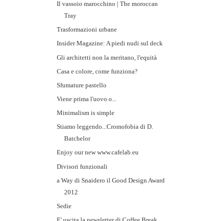
Il vassoio marocchino | The moroccan
Tray
Trasformazioni urbane
Insider Magazine: A piedi nudi sul deck
Gli architetti non la meritano, l'equità
Casa e colore, come funziona?
Sfumature pastello
Viene prima l'uovo o...
Minimalism is simple
Stiamo leggendo...Cromofobia di D.
Batchelor
Enjoy our new www.cafelab.eu
Divisori funzionali
a Way di Snaidero il Good Design Award
2012
Sedie
E' uscita la newsletter di Coffee Break