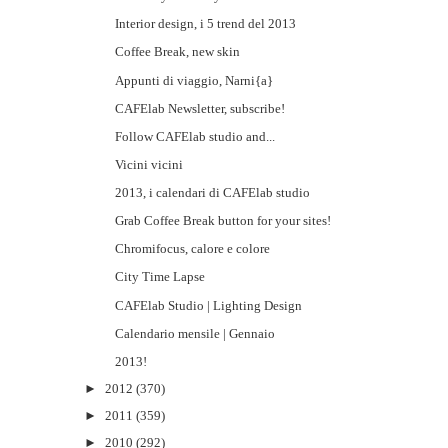
Interior design, i 5 trend del 2013
Coffee Break, new skin
Appunti di viaggio, Narni{a}
CAFElab Newsletter, subscribe!
Follow CAFElab studio and...
Vicini vicini
2013, i calendari di CAFElab studio
Grab Coffee Break button for your sites!
Chromifocus, calore e colore
City Time Lapse
CAFElab Studio | Lighting Design
Calendario mensile | Gennaio
2013!
►
2012
(370)
►
2011
(359)
►
2010
(292)