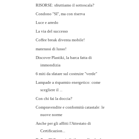
RISORSE: sfruttiamo il sottoscala?
Condono "SI", ma con riserva
Luce e arredo
La via del successo
Coffee break diventa mobile!
materassi di lusso!
Discover Plastiki, la barca fatta di
immondizia
6 miti da sfatare sul costruire "verde"
Lampade a risparmio energetico: come
scegliere il ...
Con chi fai la doccia?
Compravendite e conformità catastale: le
nuove norme
Anche per gli affitti l'Attestato di
Certificazion...