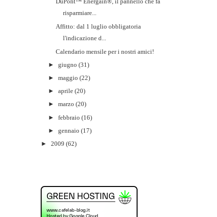
DuPont™ Energain®, il pannello che fa
risparmiare...
Affitto: dal 1 luglio obbligatoria
l'indicazione d...
Calendario mensile per i nostri amici!
►
giugno
(31)
►
maggio
(22)
►
aprile
(20)
►
marzo
(20)
►
febbraio
(16)
►
gennaio
(17)
►
2009
(62)