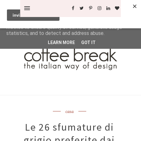
This site uses cookies from Google to deliver its services
and to analyze traffic. Your IP address and user-agent are
shared with Google along with performance and security
metrics to ensure quality of service, generate usage
statistics, and to detect and address abuse.
LEARN MORE
GOT IT
casa
Le 26 sfumature di
grigio preferite dai