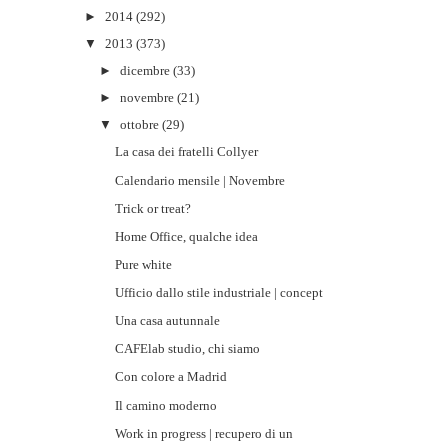
►
2014
(292)
▼
2013
(373)
►
dicembre
(33)
►
novembre
(21)
▼
ottobre
(29)
La casa dei fratelli Collyer
Calendario mensile | Novembre
Trick or treat?
Home Office, qualche idea
Pure white
Ufficio dallo stile industriale | concept
Una casa autunnale
CAFElab studio, chi siamo
Con colore a Madrid
Il camino moderno
Work in progress | recupero di un