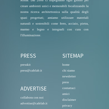
Roma. Dal 2008 ci impegnamo ogni giorno per
creare ambienti unici e memorabili focalizzando la
nostra ricerca architettonica sulla qualità degli
spazi progettati; amiamo utilizzare materiali
naturali e sostenibili come ferro, acciaio, pietra,
marmo e legno e integrarli con cura con
l'illuminazione.
PRESS
SITEMAP
presskit
home
press@cafelab.it
chi siamo
newsletter
press
ADVERTISE
contattaci
amici
collabora con noi
disclaimer
advertise@cafelab.it
privacy