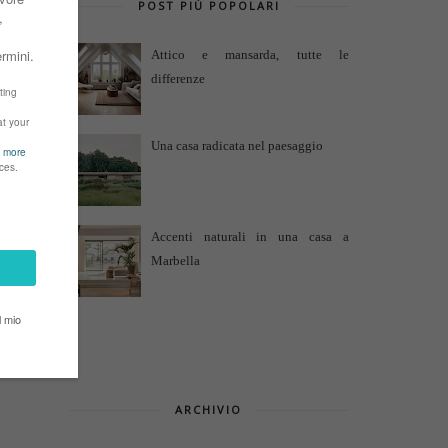
POST PIÙ POPOLARI
Attico e mansarda, tutte le
differenze
Una casa radicata nel paesaggio
Accenti naturali in una casa a
Marbella
ARCHIVIO