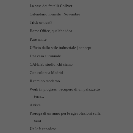
La casa dei fratelli Collyer
Calendario mensile | Novembre
Trick or treat?
Home Office, qualche idea
Pure white
Ufficio dallo stile industriale | concept
Una casa autunnale
CAFElab studio, chi siamo
Con colore a Madrid
Il camino moderno
Work in progress | recupero di un palazzetto
terra...
A vista
Proroga di un anno per le agevolazioni sulla
casa
Un loft canadese