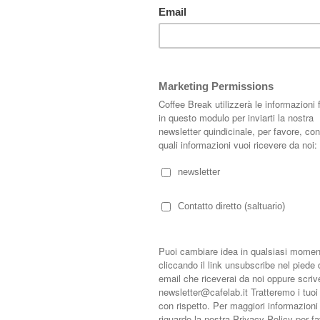
chitects
; chiaro contro scuro, moderno contro retrò, materiali a vista come