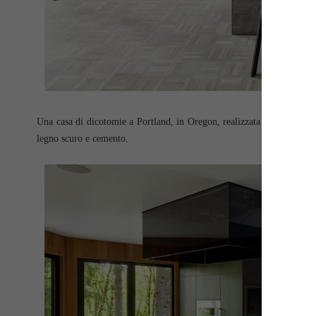
Una casa di dicotomie a Portland, in Oregon, realizzata da
Skylab Ar
legno scuro e cemento.