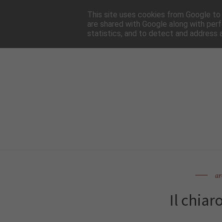
HOME
NEWSLE
This site uses cookies from Google to d
are shared with Google along with perf
statistics, and to detect and address 
ar
Il chiar