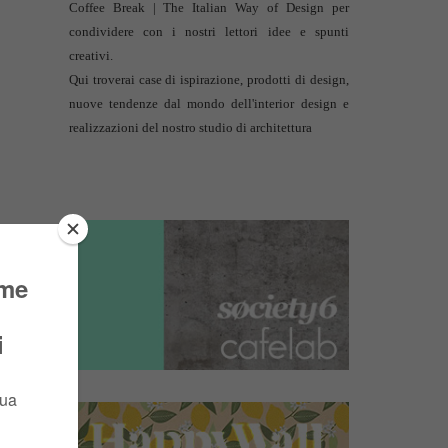
Coffee Break | The Italian Way of Design per
condividere con i nostri lettori idee e spunti
creativi.
Qui troverai case di ispirazione, prodotti di design,
nuove tendenze dal mondo dell'interior design e
realizzazioni del nostro studio di architettura