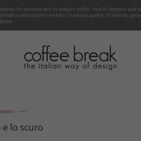
TTER
CHI SIAMO▼
PAGINE▼
COLLABORA
PRESS
eliver its services and to analyze traffic. Your IP address and 
ormance and security metrics to ensure quality of service, gen
abuse.
chitetto
o e lo scuro