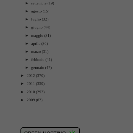
►
settembre
(19)
►
agosto
(15)
►
luglio
(32)
►
giugno
(44)
►
maggio
(31)
►
aprile
(30)
►
marzo
(31)
►
febbraio
(41)
►
gennaio
(47)
►
2012
(370)
►
2011
(359)
►
2010
(292)
►
2009
(62)