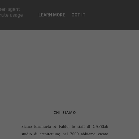
CONTATTI
user-agent
erate usage
LEARN MORE
GOT IT
CHI SIAMO
Siamo Emanuela & Fabio, lo staff di
CAFElab
studio di architettura
; nel 2009 abbiamo creato