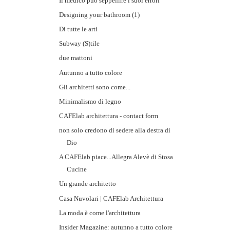
Il medico può seppellire i suoi errori
Designing your bathroom (1)
Di tutte le arti
Subway (S)tile
due mattoni
Autunno a tutto colore
Gli architetti sono come...
Minimalismo di legno
CAFElab architettura - contact form
non solo credono di sedere alla destra di
Dio
A CAFElab piace...Allegra Alevè di Stosa
Cucine
Un grande architetto
Casa Nuvolari | CAFElab Architettura
La moda è come l'architettura
Insider Magazine: autunno a tutto colore