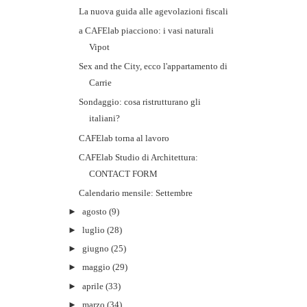
La nuova guida alle agevolazioni fiscali
a CAFElab piacciono: i vasi naturali
Vipot
Sex and the City, ecco l'appartamento di
Carrie
Sondaggio: cosa ristrutturano gli
italiani?
CAFElab torna al lavoro
CAFElab Studio di Architettura:
CONTACT FORM
Calendario mensile: Settembre
►
agosto
(9)
►
luglio
(28)
►
giugno
(25)
►
maggio
(29)
►
aprile
(33)
►
marzo
(34)