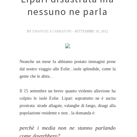
nessuno ne parla
BY
EMANUELA CARRATONI
- SETTEMBRE 16, 2012
Neanche un mese fa abbiamo postato immagini prese
dal nostro viaggio alle Eolie...isole splendide, come la
gente che le abita...
Il 15 settembre un breve quanto violento alluvione ha
colpito le isole Eolie. Lipari soprattutto ne è uscita
prostrata: strade allagate, valanghe di fango, disagi alla
popolazione residente e non...la domanda è:
perchè i media non ne stanno parlando
come dovrebbero?