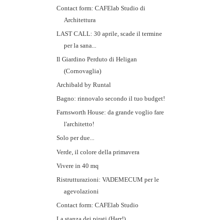
Contact form: CAFElab Studio di
Architettura
LAST CALL: 30 aprile, scade il termine
per la sana...
Il Giardino Perduto di Heligan
(Cornovaglia)
Archibald by Runtal
Bagno: rinnovalo secondo il tuo budget!
Farnsworth House: da grande voglio fare
l'architetto!
Solo per due...
Verde, il colore della primavera
Vivere in 40 mq
Ristrutturazioni: VADEMECUM per le
agevolazioni
Contact form: CAFElab Studio
La stanza dei pirati (Harr!)