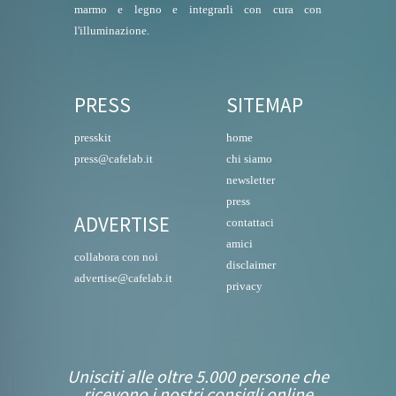
marmo e legno e integrarli con cura con
l'illuminazione.
PRESS
SITEMAP
presskit
home
press@cafelab.it
chi siamo
newsletter
press
ADVERTISE
contattaci
amici
collabora con noi
disclaimer
advertise@cafelab.it
privacy
Unisciti alle oltre 5.000 persone che
ricevono i nostri consigli online