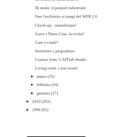
Di moda: il parquet industriale
Fare l'architetto ai tempi del WEB 2.0
Check-up... immobiliare!
Lazio e Piano Casa: la svolta?
Case o casali?
Sottotetto e pregiudizio
Contact form: CAFElab Studio
Living room: i toni neutri
►
marzo
(35)
►
febbraio
(34)
►
gennaio
(27)
►
2010
(292)
►
2009
(62)