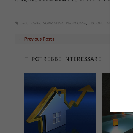
quindi, bisognerà attendere altri 90 giorni affinchè i Comuni, deliberi
,
,
,
TAGS :
CASA
NORMATIVA
PIANO CASA
REGIONE LAZIO
← Previous Posts
TI POTREBBE INTERESSARE