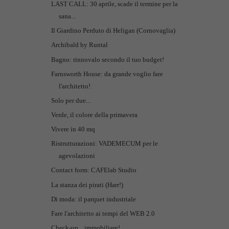
LAST CALL: 30 aprile, scade il termine per la
sana...
Il Giardino Perduto di Heligan (Cornovaglia)
Archibald by Runtal
Bagno: rinnovalo secondo il tuo budget!
Farnsworth House: da grande voglio fare
l'architetto!
Solo per due...
Verde, il colore della primavera
Vivere in 40 mq
Ristrutturazioni: VADEMECUM per le
agevolazioni
Contact form: CAFElab Studio
La stanza dei pirati (Harr!)
Di moda: il parquet industriale
Fare l'architetto ai tempi del WEB 2.0
Check-up... immobiliare!