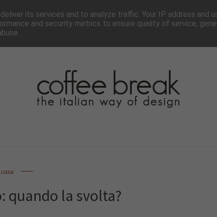
TTER
CHI SIAMO▼
PAGINE▼
COLLABORA
PRESS
eliver its services and to analyze traffic. Your IP address and 
ormance and security metrics to ensure quality of service, gen
abuse.
casa
: quando la svolta?