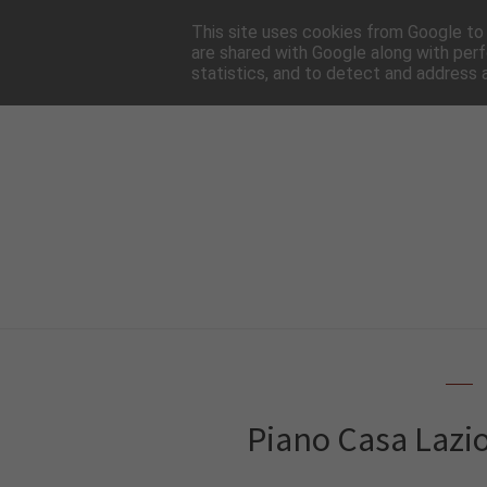
HOME
NEWSLE
This site uses cookies from Google to d
are shared with Google along with perf
statistics, and to detect and address 
Piano Casa Lazio