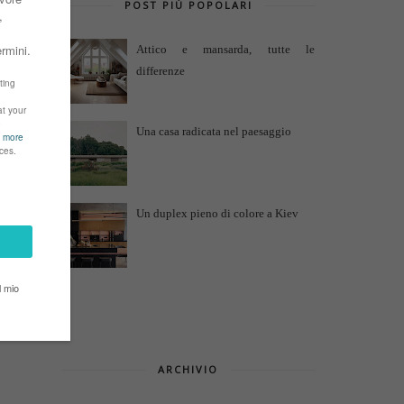
POST PIÙ POPOLARI
Attico e mansarda, tutte le
differenze
Una casa radicata nel paesaggio
Un duplex pieno di colore a Kiev
ARCHIVIO