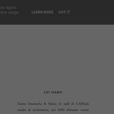
CONTATTI
user-agent
erate usage
LEARN MORE
GOT IT
CHI SIAMO
Siamo Emanuela & Fabio, lo staff di
CAFElab
studio di architettura
; nel 2009 abbiamo creato