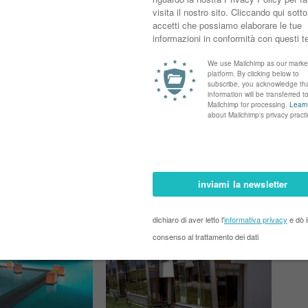
no su eventuali limitazioni o ambiti di intervento.
Next Posts →