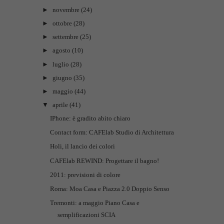
►
novembre
(24)
►
ottobre
(28)
►
settembre
(25)
►
agosto
(10)
►
luglio
(28)
►
giugno
(35)
►
maggio
(44)
▼
aprile
(41)
IPhone: è gradito abito chiaro
Contact form: CAFElab Studio di Architettura
Holi, il lancio dei colori
CAFElab REWIND: Progettare il bagno!
2011: previsioni di colore
Roma: Moa Casa e Piazza 2.0 Doppio Senso
Tremonti: a maggio Piano Casa e
semplificazioni SCIA