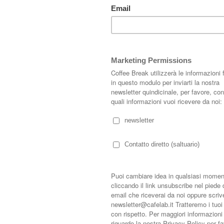
on liti e veleni da circa un anno...
e, visto dai detrattori come portatore di cubatura gratis, il Piano Casa in
si inattuabile; ad oggi solo poche decine di domande sono state fatte per
izione e ricostruzione.
ell'intero edificio su cui il Piano Casa si andava ad applicare.
lta a semplificare il provvedimento, soprattutto nei casi di riqualificazione
ccompagnate da un coordinamento tra le varie Amministrazioni, per ridurre
lla giunta, si prevede che il Piano Casa slitterà di due mesi (almeno...);