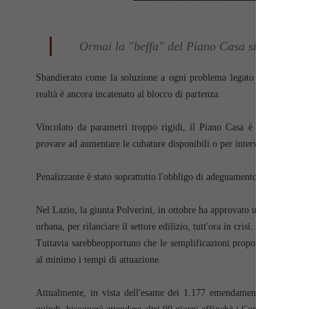
Ormai la "beffa" del Piano Casa si trascina, c
Sbandierato come la soluzione a ogni problema legato all'edificazion
realtà è ancora incatenato al blocco di partenza.
Vincolato da parametri troppo rigidi, il Piano Casa è risultato qua
provare ad aumentare le cubature disponibili o per interventi di demol
Penalizzante è stato soprattutto l'obbligo di adeguamento antisismico d
Nel Lazio, la giunta Polverini, in ottobre ha approvato una proposta vo
urbana, per rilanciare il settore edilizio, tutt'ora in crisi.
Tuttavia sarebbeopportuno che le semplificazioni proposte fossero a
al minimo i tempi di attuazione.
Attualmente, in vista dell'esame dei 1.177 emendamenti presentati a