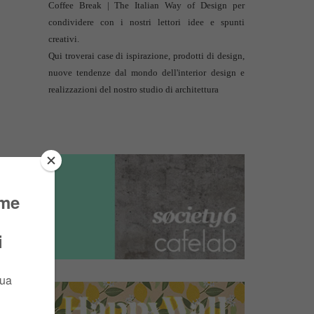
Coffee Break | The Italian Way of Design per
condividere con i nostri lettori idee e spunti
creativi.
Qui troverai case di ispirazione, prodotti di design,
nuove tendenze dal mondo dell'interior design e
realizzazioni del nostro studio di architettura