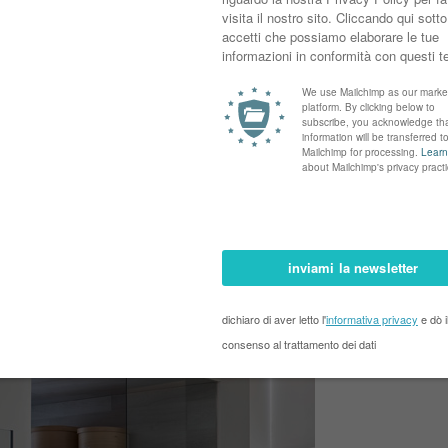
ente bagno, integrandosi con gli spazi living e la stanza da letto, per
alssica cabina armadio.
anti, per un'organizzazione evoluta dell'ordine si integrano con l'arredo
ifiche.