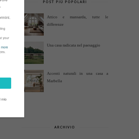
POST PIÙ POPOLARI
Attico e mansarda, tutte le
differenze
Una casa radicata nel paesaggio
Accenti naturali in una casa a
Marbella
ARCHIVIO