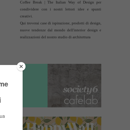
Coffee Break | The Italian Way of Design per
condividere con i nostri lettori idee e spunti
creativi.
Qui troverai case di ispirazione, prodotti di design,
nuove tendenze dal mondo dell'interior design e
realizzazioni del nostro studio di architettura