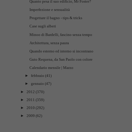
Quanto pesa il suo edificio, Mr Foster?
Imperfezione e sensualità
Progettare il bagno - tips & tricks
Case sugli alberi
Minoo di Bardelli, fascino senza tempo
Architettura, senza paura
Quando esterno ed interno si incontrano
Guto Requena, da San Paolo con colore
Calendario mensile | Marzo
►
febbraio
(41)
►
gennaio
(47)
►
2012
(370)
►
2011
(359)
►
2010
(292)
►
2009
(62)