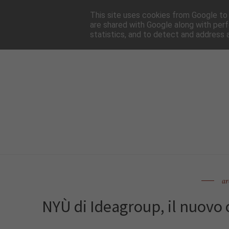
HOME
NEWSLE
This site uses cookies from Google to d
are shared with Google along with perf
statistics, and to detect and address 
ar
NYÙ di Ideagroup, il nuovo