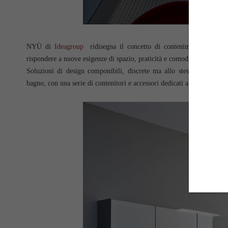
NYÙ di
Ideagroup
ridisegna il concetto di contenimento nell'ambi
rispondere a nuove esigenze di spazio, praticità e comodità, oltre la c
Soluzioni di design componibili, discrete ma allo stesso tempo eleg
bagno, con una serie di contenitori e accessori dedicati a funzioni spec