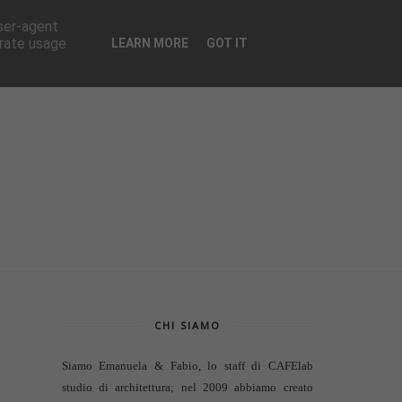
CONTATTI
user-agent
erate usage
LEARN MORE
GOT IT
CHI SIAMO
Siamo Emanuela & Fabio, lo staff di
CAFElab
studio di architettura
; nel 2009 abbiamo creato