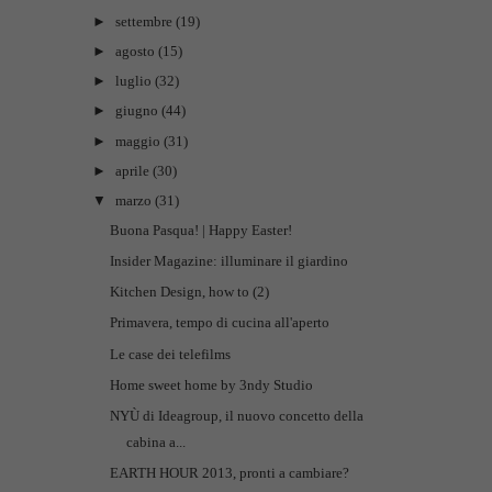
►
settembre
(19)
►
agosto
(15)
►
luglio
(32)
►
giugno
(44)
►
maggio
(31)
►
aprile
(30)
▼
marzo
(31)
Buona Pasqua! | Happy Easter!
Insider Magazine: illuminare il giardino
Kitchen Design, how to (2)
Primavera, tempo di cucina all'aperto
Le case dei telefilms
Home sweet home by 3ndy Studio
NYÙ di Ideagroup, il nuovo concetto della
cabina a...
EARTH HOUR 2013, pronti a cambiare?