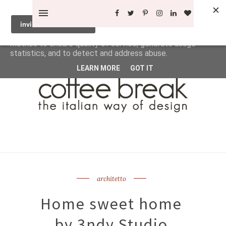
This site uses cookies from Google to deliver its services
and to analyze traffic. Your IP address and user-agent are
shared with Google along with performance and security
metrics to ensure quality of service, generate usage
statistics, and to detect and address abuse.
LEARN MORE
GOT IT
architetto
Home sweet home
by 3ndy Studio