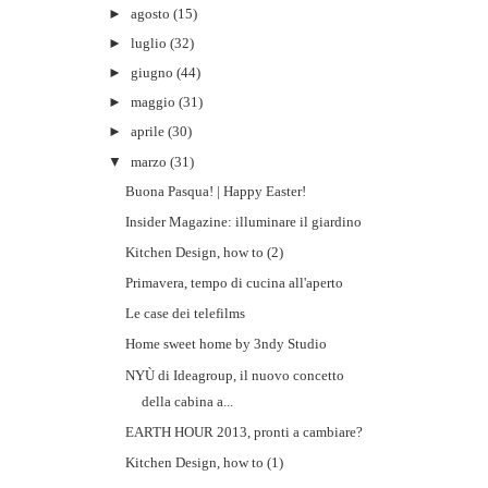
►
agosto
(15)
►
luglio
(32)
►
giugno
(44)
►
maggio
(31)
►
aprile
(30)
▼
marzo
(31)
Buona Pasqua! | Happy Easter!
Insider Magazine: illuminare il giardino
Kitchen Design, how to (2)
Primavera, tempo di cucina all'aperto
Le case dei telefilms
Home sweet home by 3ndy Studio
NYÙ di Ideagroup, il nuovo concetto
della cabina a...
EARTH HOUR 2013, pronti a cambiare?
Kitchen Design, how to (1)