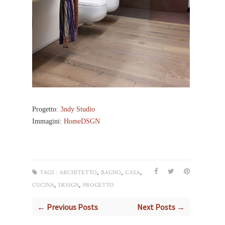
Progetto:
3ndy Studio
Immagini:
HomeDSGN
,
,
,
TAGS :
ARCHITETTO
BAGNO
CASA
,
,
CUCINA
DESIGN
PROGETTO
← Previous Posts
Next Posts →