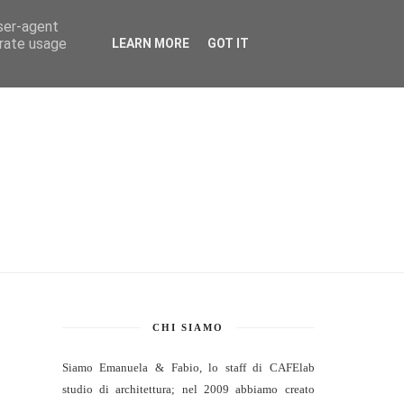
user-agent
S
CONTATTI
erate usage
LEARN MORE
GOT IT
CHI SIAMO
Siamo Emanuela & Fabio, lo staff di
CAFElab
studio di architettura
; nel 2009 abbiamo creato