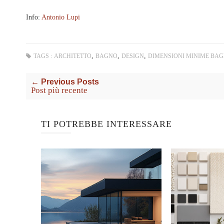
Info:
Antonio Lupi
,
,
,
TAGS :
ARCHITETTO
BAGNO
DESIGN
DIMENSIONI MINIME BA
← Previous Posts
Post più recente
TI POTREBBE INTERESSARE