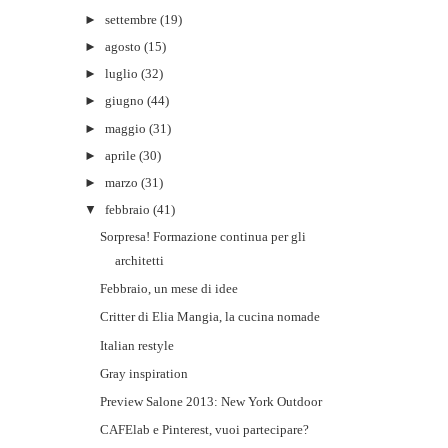
►
settembre
(19)
►
agosto
(15)
►
luglio
(32)
►
giugno
(44)
►
maggio
(31)
►
aprile
(30)
►
marzo
(31)
▼
febbraio
(41)
Sorpresa! Formazione continua per gli
architetti
Febbraio, un mese di idee
Critter di Elia Mangia, la cucina nomade
Italian restyle
Gray inspiration
Preview Salone 2013: New York Outdoor
CAFElab e Pinterest, vuoi partecipare?