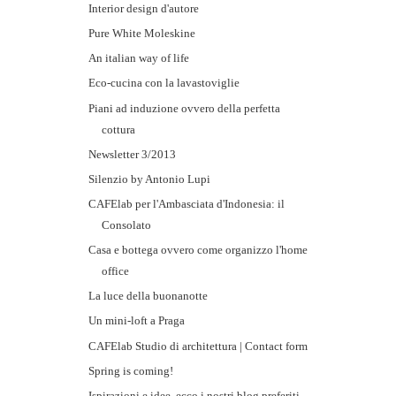
Interior design d'autore
Pure White Moleskine
An italian way of life
Eco-cucina con la lavastoviglie
Piani ad induzione ovvero della perfetta
cottura
Newsletter 3/2013
Silenzio by Antonio Lupi
CAFElab per l'Ambasciata d'Indonesia: il
Consolato
Casa e bottega ovvero come organizzo l'home
office
La luce della buonanotte
Un mini-loft a Praga
CAFElab Studio di architettura | Contact form
Spring is coming!
Ispirazioni e idee, ecco i nostri blog preferiti