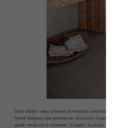
Spazi diafani e senza soluzione di continuità caratterizzano questa re
Sameli Rantanen come prototipo per
Kannustalo
; il paesaggio circost
grandi vetrate che la circondano. Il bagno e la cucina, come il resto d