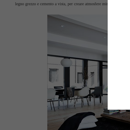
legno grezzo e cemento a vista, per creare atmosfere minimali e qua