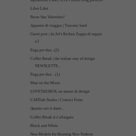
Liber Libri
Buon San Valentino!
Appunti di viaggio | Tuscany land
Guest post | da Jul's Kichen Zuppa di seppie
x2
Fuga per due...(2)
Coffee Break | the italian way of design
NEWSLETTE...
Fuga per due... (1)
Man on the Moon
LOVEThESIGN, un amore di design
CAFElab Studio | Contact Form
Quanto oro ti darei...
Coffee Break si è allargato
Black and White
New Models for Housing New Yorkers