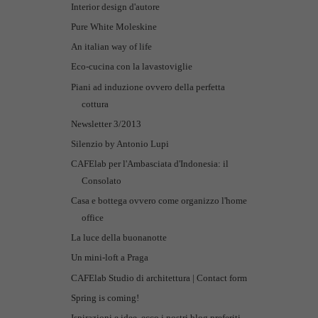
Interior design d'autore
Pure White Moleskine
An italian way of life
Eco-cucina con la lavastoviglie
Piani ad induzione ovvero della perfetta
cottura
Newsletter 3/2013
Silenzio by Antonio Lupi
CAFElab per l'Ambasciata d'Indonesia: il
Consolato
Casa e bottega ovvero come organizzo l'home
office
La luce della buonanotte
Un mini-loft a Praga
CAFElab Studio di architettura | Contact form
Spring is coming!
Ispirazioni e idee, ecco i nostri blog preferiti