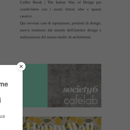
Coffee Break | The Italian Way of Design per
condividere con i nostri lettori idee e spunti
creativi.
Qui troverai case di ispirazione, prodotti di design,
nuove tendenze dal mondo dell'interior design e
realizzazioni del nostro studio di architettura