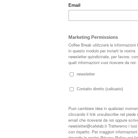
sidenza finlandese, realizzata in origine dai due progettisti Ulla Koskinen e
ante e la luce riflessa della neve penetrano all'interno della casa attraverso le
ella casa, sono caratterizzati dall'uso di materiali semplici e rustici, come