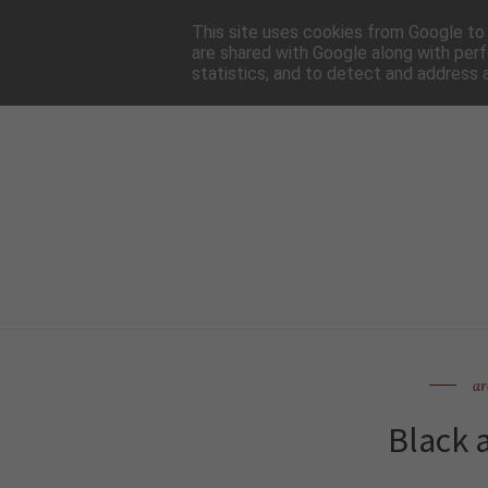
HOME
NEWSLE
This site uses cookies from Google to d
are shared with Google along with perf
statistics, and to detect and address 
ar
Black 