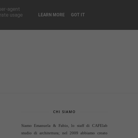
CONTATTI
user-agent
erate usage
LEARN MORE
GOT IT
CHI SIAMO
Siamo Emanuela & Fabio, lo staff di
CAFElab
studio di architettura
; nel 2009 abbiamo creato