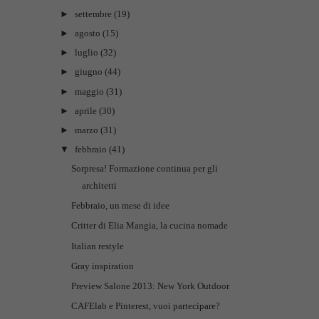
►
settembre
(19)
►
agosto
(15)
►
luglio
(32)
►
giugno
(44)
►
maggio
(31)
►
aprile
(30)
►
marzo
(31)
▼
febbraio
(41)
Sorpresa! Formazione continua per gli
architetti
Febbraio, un mese di idee
Critter di Elia Mangia, la cucina nomade
Italian restyle
Gray inspiration
Preview Salone 2013: New York Outdoor
CAFElab e Pinterest, vuoi partecipare?