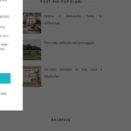
POST PIÙ POPOLARI
Attico e mansarda, tutte le
differenze
Una casa radicata nel paesaggio
Accenti naturali in una casa a
Marbella
ARCHIVIO