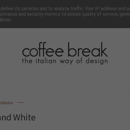
TTER
CHI SIAMO▼
PAGINE▼
COLLABORA
PRESS
eliver its services and to analyze traffic. Your IP address and 
ormance and security metrics to ensure quality of service, gen
abuse.
chitetto
and White