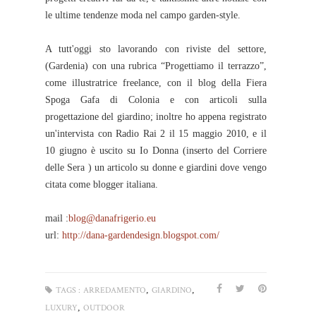
le ultime tendenze moda nel campo garden-style.
A tutt'oggi sto lavorando con riviste del settore,
(Gardenia) con una rubrica “Progettiamo il terrazzo”,
come illustratrice freelance, con il blog della Fiera
Spoga Gafa di Colonia e con articoli sulla
progettazione del giardino; inoltre ho appena registrato
un'intervista con Radio Rai 2 il 15 maggio 2010, e il
10 giugno è uscito su Io Donna (inserto del Corriere
delle Sera ) un articolo su donne e giardini dove vengo
citata come blogger italiana.
mail :
blog@danafrigerio.eu
url:
http://dana-gardendesign.blogspot.com/
,
,
TAGS :
ARREDAMENTO
GIARDINO
,
LUXURY
OUTDOOR