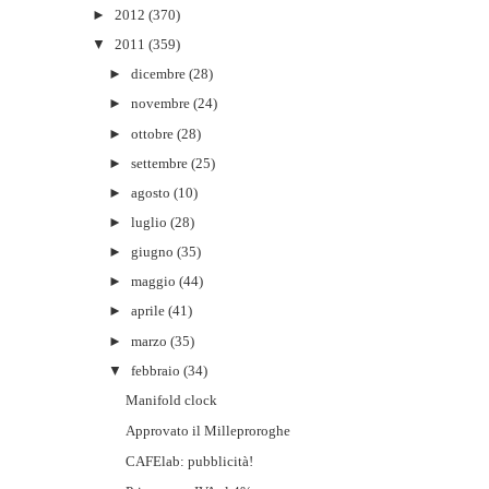
►
2012
(370)
▼
2011
(359)
►
dicembre
(28)
►
novembre
(24)
►
ottobre
(28)
►
settembre
(25)
►
agosto
(10)
►
luglio
(28)
►
giugno
(35)
►
maggio
(44)
►
aprile
(41)
►
marzo
(35)
▼
febbraio
(34)
Manifold clock
Approvato il Milleproroghe
CAFElab: pubblicità!