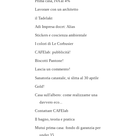
Prima casa, IVA al 4%
Lavorare con un architetto
il Tadelakt
Adi Impresa docet: Alias
Stickers e coscienza ambientale
I colori di Le Corbusier
CAFElab: pubblicità!
Biscotti Pantone!
Lascia un commento!
Sanatoria catastale, si slitta al 30 aprile
Gold!
Casa sull'albero: come realizzarne una
davvero eco...
Contattare CAFElab
Il bagno, teoria e pratica
Mutui prima casa: fondo di garanzia per
under 35