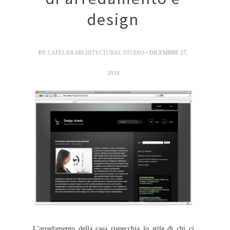
design
BY
CAFELAB ARCHITECTURAL STUDIO
- DICEMBRE 27,
2010
L'arredamento della casa rispecchia lo stile di chi ci