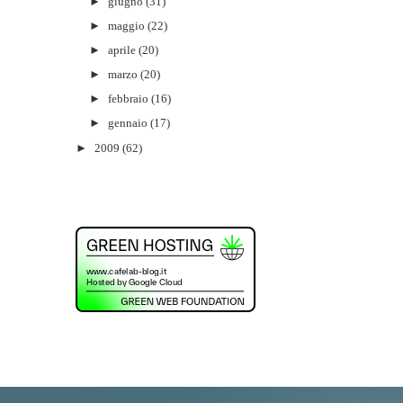
►
giugno
(31)
►
maggio
(22)
►
aprile
(20)
►
marzo
(20)
►
febbraio
(16)
►
gennaio
(17)
►
2009
(62)