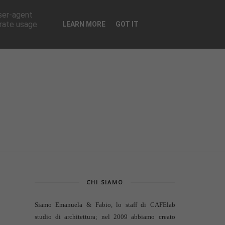
CONTATTI
user-agent
erate usage
LEARN MORE
GOT IT
CHI SIAMO
Siamo Emanuela & Fabio, lo staff di
CAFElab
studio di architettura
; nel 2009 abbiamo creato