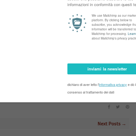
 baldacchino o i gazebo estivi, di legno laccato, con schienali disponibili in
da ecrù, racchiude il letto, lasciando lentamente filtrare il sole e la brezza
so privato, o per assaporare questo piccolo piacere con accanto una persona,
Next Posts →