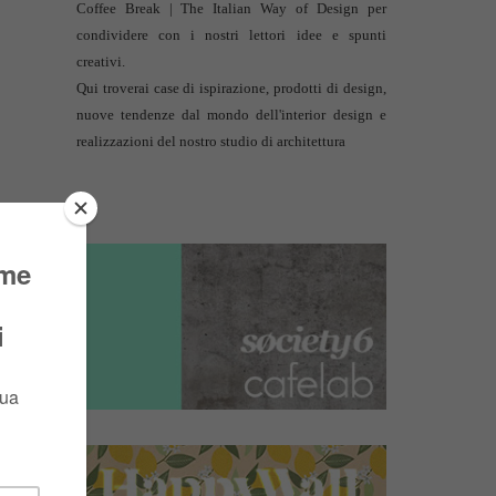
Coffee Break | The Italian Way of Design per
condividere con i nostri lettori idee e spunti
creativi.
Qui troverai case di ispirazione, prodotti di design,
nuove tendenze dal mondo dell'interior design e
realizzazioni del nostro studio di architettura