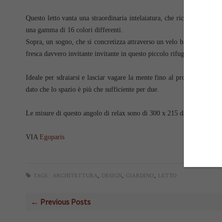
Questo letto vanta una straordinaria intelaiatura, che ricorda i letti a
una gamma di 16 colori differenti.
Sopra, un sogno, che si concretizza attraverso un velo bianco o una ten
fresca davvero invitante invitante in questo piccolo rifugio all'aperto.
Ideale per sdraiarsi e lasciar vagare la mente fino al proprio paradi
dato che lo spazio è più che sufficiente per due.
Le misure di questo angolo di relax sono di 300 x 215 da 180 cm.
VIA
Egoparis
,
,
,
TAGS :
ARCHITETTURA
DESIGN
GIARDINO
LETTO
← Previous Posts