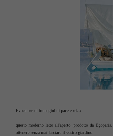
Evocatore di immagini di pace e relax
questo moderno letto all'aperto, prodotto da Egoparis, appropriata
ottenere senza mai lasciare il vostro giardino.