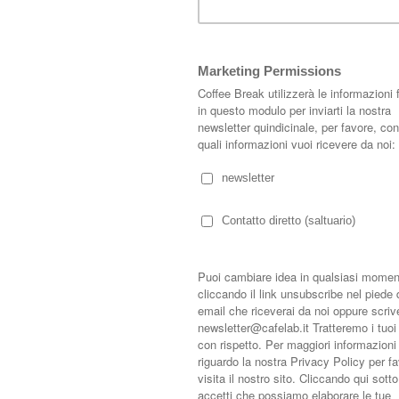
mente chiamato Eden, è davvero quanto di più vicino al paradiso si possa