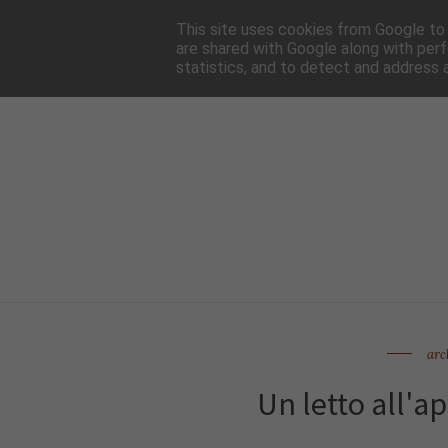
HOME
NEWSLE
This site uses cookies from Google to d
are shared with Google along with perf
statistics, and to detect and address 
arc
Un letto all'a