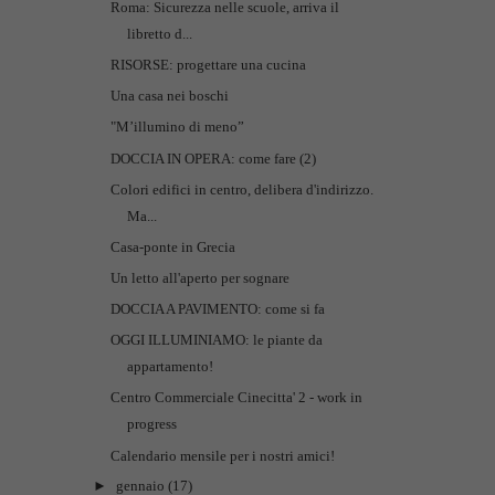
Roma: Sicurezza nelle scuole, arriva il
libretto d...
RISORSE: progettare una cucina
Una casa nei boschi
"M’illumino di meno”
DOCCIA IN OPERA: come fare (2)
Colori edifici in centro, delibera d'indirizzo.
Ma...
Casa-ponte in Grecia
Un letto all'aperto per sognare
DOCCIA A PAVIMENTO: come si fa
OGGI ILLUMINIAMO: le piante da
appartamento!
Centro Commerciale Cinecitta' 2 - work in
progress
Calendario mensile per i nostri amici!
►
gennaio
(17)