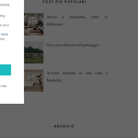
POST PIÙ POPOLARI
Attico e mansarda, tutte le
differenze
Una casa radicata nel paesaggio
Accenti naturali in una casa a
Marbella
ARCHIVIO