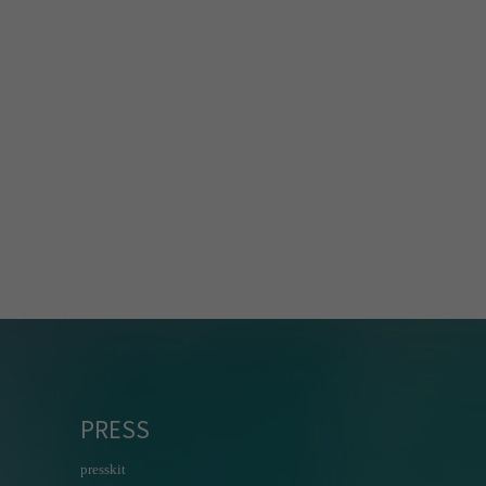
PRESS
presskit