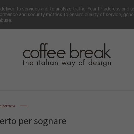
TTER
CHI SIAMO▼
PAGINE▼
COLLABORA
PRESS
eliver its services and to analyze traffic. Your IP address and 
ormance and security metrics to ensure quality of service, gen
abuse.
hitettura
perto per sognare