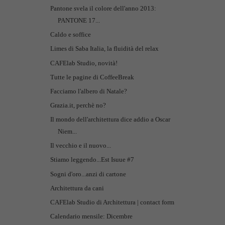
Pantone svela il colore dell'anno 2013:
PANTONE 17...
Caldo e soffice
Limes di Saba Italia, la fluidità del relax
CAFElab Studio, novità!
Tutte le pagine di CoffeeBreak
Facciamo l'albero di Natale?
Grazia.it, perchè no?
Il mondo dell'architettura dice addio a Oscar
Niem...
Il vecchio e il nuovo...
Stiamo leggendo...Est Isuue #7
Sogni d'oro...anzi di cartone
Architettura da cani
CAFElab Studio di Architettura | contact form
Calendario mensile: Dicembre