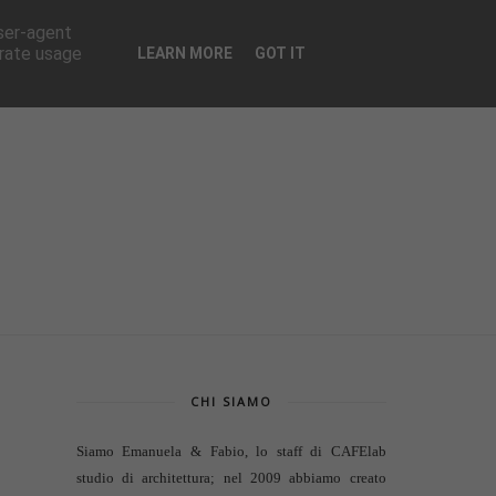
CONTATTI
user-agent
erate usage
LEARN MORE
GOT IT
CHI SIAMO
Siamo Emanuela & Fabio, lo staff di
CAFElab
studio di architettura
; nel 2009 abbiamo creato