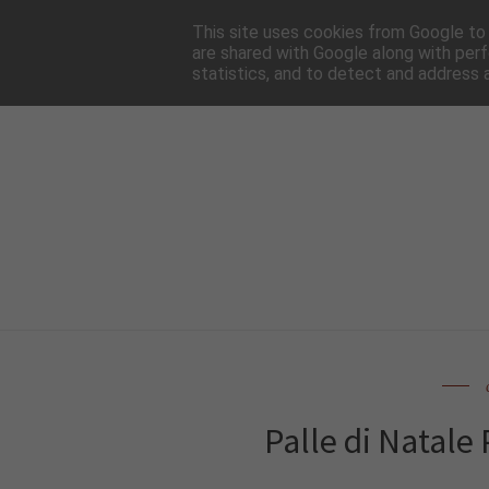
HOME
NEWSLE
This site uses cookies from Google to d
are shared with Google along with perf
statistics, and to detect and address 
Palle di Natale