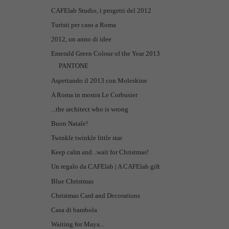
CAFElab Studio, i progetti del 2012
Turisti per caso a Roma
2012, un anno di idee
Emerald Green Colour of the Year 2013
PANTONE
Aspettando il 2013 con Moleskine
A Roma in mostra Le Corbusier
...the architect who is wrong
Buon Natale!
Twinkle twinkle little star
Keep calm and...wait for Christmas!
Un regalo da CAFElab | A CAFElab gift
Blue Christmas
Christmas Card and Decorations
Casa di bambola
Waiting for Maya...