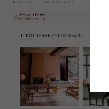
,
,
,
TAGS :
COLORE
DECOR
DESIGN
NATALE
← Previous Posts
Post più recente
TI POTREBBE INTERESSARE