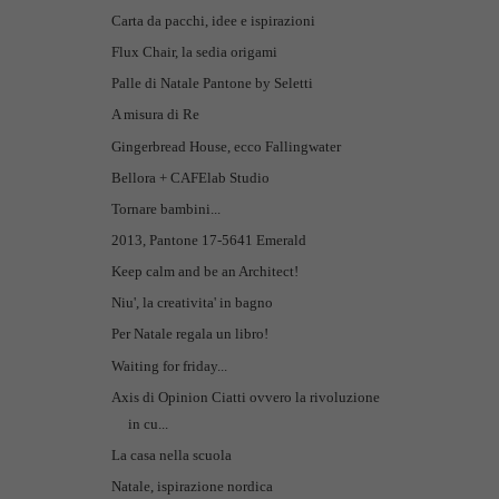
Carta da pacchi, idee e ispirazioni
Flux Chair, la sedia origami
Palle di Natale Pantone by Seletti
A misura di Re
Gingerbread House, ecco Fallingwater
Bellora + CAFElab Studio
Tornare bambini...
2013, Pantone 17-5641 Emerald
Keep calm and be an Architect!
Niu', la creativita' in bagno
Per Natale regala un libro!
Waiting for friday...
Axis di Opinion Ciatti ovvero la rivoluzione
in cu...
La casa nella scuola
Natale, ispirazione nordica