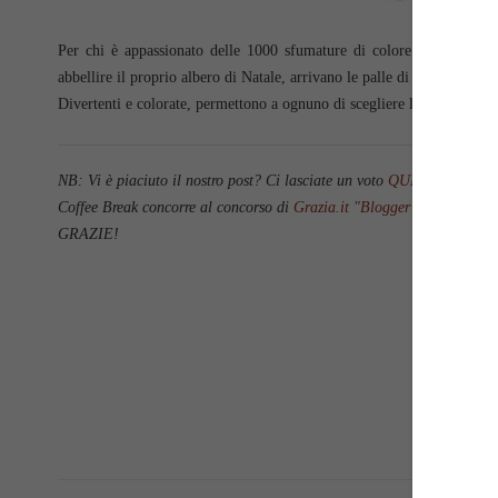
Per chi è appassionato delle 1000 sfumature di colore proposte da 
abbellire il proprio albero di Natale, arrivano le palle di
Seletti
.
Divertenti e colorate, permettono a ognuno di scegliere la propria tona
NB: Vi è piaciuto il nostro post? Ci lasciate un voto
QUI
?
Coffee Break concorre al concorso di
Grazia.it
"Blogger we want you!
GRAZIE!