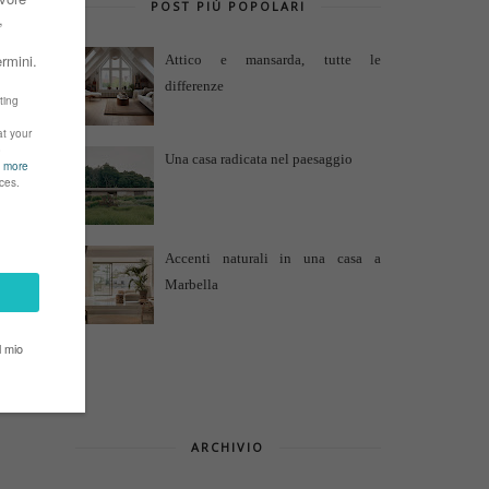
POST PIÙ POPOLARI
Attico e mansarda, tutte le
differenze
Una casa radicata nel paesaggio
Accenti naturali in una casa a
Marbella
ARCHIVIO