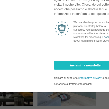
Next Posts →
Post più vecchio