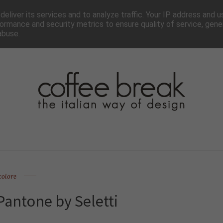
TTER
CHI SIAMO▼
PAGINE▼
COLLABORA
PRESS
eliver its services and to analyze traffic. Your IP address and 
ormance and security metrics to ensure quality of service, gen
abuse.
colore
 Pantone by Seletti