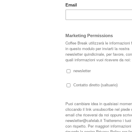
Pantone e vuole utilizzarle come decorazione alternativa e di design per
lità preferita!
"