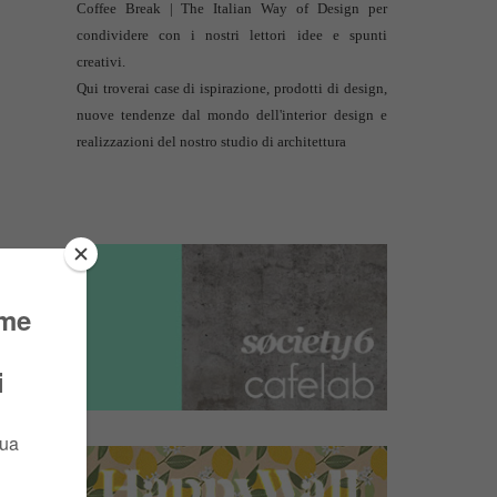
Coffee Break | The Italian Way of Design per
condividere con i nostri lettori idee e spunti
creativi.
Qui troverai case di ispirazione, prodotti di design,
nuove tendenze dal mondo dell'interior design e
realizzazioni del nostro studio di architettura