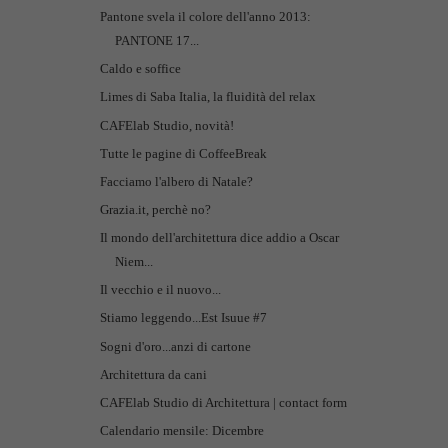
Pantone svela il colore dell'anno 2013:
PANTONE 17...
Caldo e soffice
Limes di Saba Italia, la fluidità del relax
CAFElab Studio, novità!
Tutte le pagine di CoffeeBreak
Facciamo l'albero di Natale?
Grazia.it, perchè no?
Il mondo dell'architettura dice addio a Oscar
Niem...
Il vecchio e il nuovo...
Stiamo leggendo...Est Isuue #7
Sogni d'oro...anzi di cartone
Architettura da cani
CAFElab Studio di Architettura | contact form
Calendario mensile: Dicembre