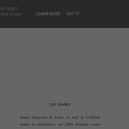
CONTATTI
user-agent
erate usage
LEARN MORE
GOT IT
CHI SIAMO
Siamo Emanuela & Fabio, lo staff di
CAFElab
studio di architettura
; nel 2009 abbiamo creato