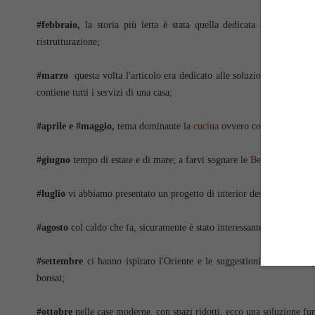
#febbraio,
la storia più letta è stata quella dedicata al secondo
b
ristrutturazione;
#marzo
questa volta l'articolo era dedicato alle soluzioni che risolv
contiene tutti i servizi di una casa;
#aprile e
#maggio
,
tema dominante la
cucina
ovvero come salvaguarda
#
giugno
tempo di estate e di mare; a farvi sognare le
Beach Houses
e 
#
luglio
vi abbiamo presentato un progetto di interior design, intera
#
agosto
col caldo che fa, sicuramente è stato interessante sapere com
#
settembre
ci hanno ispirato l'Oriente e le suggestioni che dal Gi
bonsai;
#
ottobre
nelle case moderne, con spazi ridotti, ecco una soluzione fu