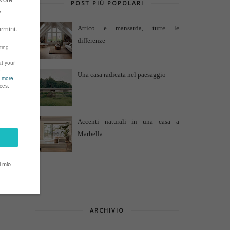
POST PIÙ POPOLARI
Attico e mansarda, tutte le
differenze
Una casa radicata nel paesaggio
Accenti naturali in una casa a
Marbella
ARCHIVIO