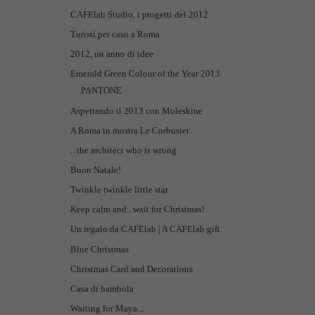
CAFElab Studio, i progetti del 2012
Turisti per caso a Roma
2012, un anno di idee
Emerald Green Colour of the Year 2013
PANTONE
Aspettando il 2013 con Moleskine
A Roma in mostra Le Corbusier
...the architect who is wrong
Buon Natale!
Twinkle twinkle little star
Keep calm and...wait for Christmas!
Un regalo da CAFElab | A CAFElab gift
Blue Christmas
Christmas Card and Decorations
Casa di bambola
Waiting for Maya...