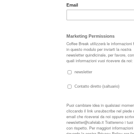
o conduttore l'architettura e l'interior design, con tante nuove idee e
 per ripercorrere il 2012 insieme!
l'
Home Offic
e, sui consigli per la sua realizzazione e su come organizzare