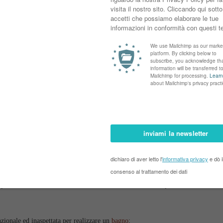
agno
, sulla creazione di una seconda stanza dedicata nell'ambito di una
ono e personalizzano i piccoli spazi; è molto piaciuto il
cubo attrezzato
che
re e organizzare gli spazi, anche quando è
piccola
;
gli stili che le caratterizzano;
mente sviluppato e seguito da CAFElab Studio,
casa LM
;
e
rinnovare la zona doccia
;
appone arrivano a noi attraverso i
Kokedama
, versione sospesa del classico
nzionale ed inaspettata per realizzare un
bagno
;