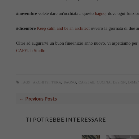
#
novembre
volete dare un'occhiata a questo
bagno
, dove ogni funzio
#dicembre
Keep calm and be an architect
ovvero la giornata di due ar
Oltre ad augurarvi un buon fine/inizio anno nuovo, vi aspettiamo per gl
CAFElab Studio
,
,
,
,
,
TAGS :
ARCHITETTURA
BAGNO
CAFELAB
CUCINA
DESIGN
DIMEN
← Previous Posts
TI POTREBBE INTERESSARE