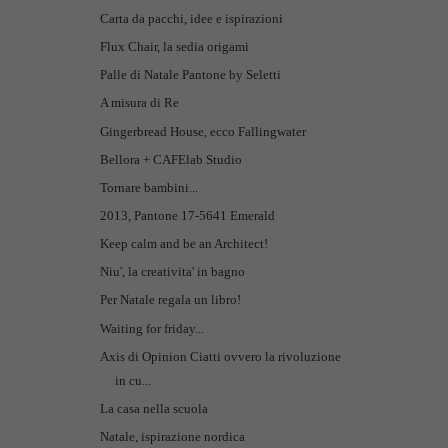
Carta da pacchi, idee e ispirazioni
Flux Chair, la sedia origami
Palle di Natale Pantone by Seletti
A misura di Re
Gingerbread House, ecco Fallingwater
Bellora + CAFElab Studio
Tornare bambini...
2013, Pantone 17-5641 Emerald
Keep calm and be an Architect!
Niu', la creativita' in bagno
Per Natale regala un libro!
Waiting for friday...
Axis di Opinion Ciatti ovvero la rivoluzione
in cu...
La casa nella scuola
Natale, ispirazione nordica