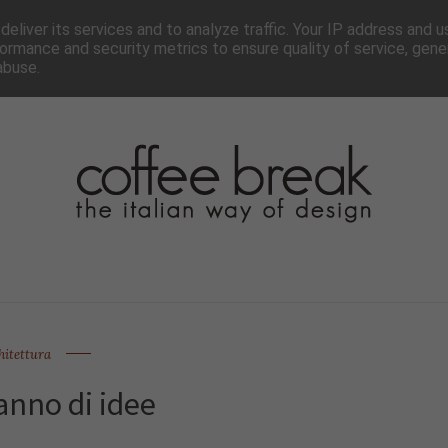
TTER
CHI SIAMO▼
PAGINE▼
COLLABORA
PRESS
eliver its services and to analyze traffic. Your IP address and 
ormance and security metrics to ensure quality of service, gen
abuse.
hitettura
anno di idee