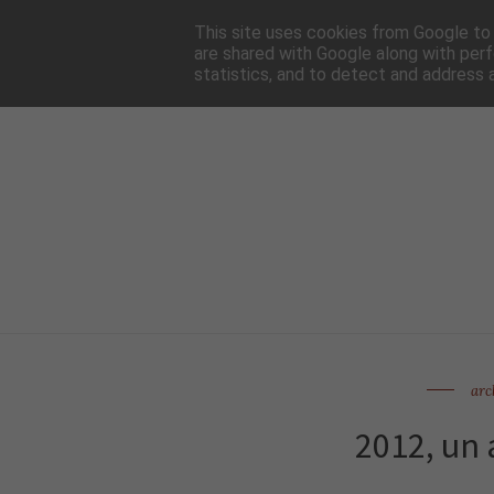
HOME
NEWSLE
This site uses cookies from Google to d
are shared with Google along with perf
statistics, and to detect and address 
arc
2012, un 