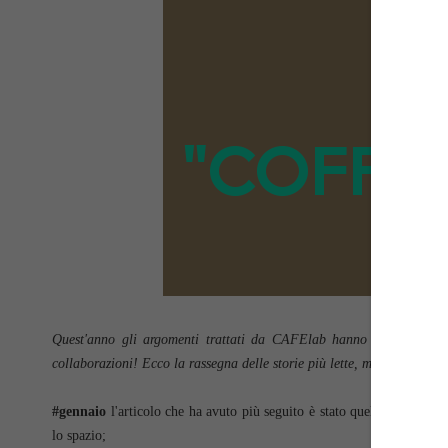
Quest'anno gli argomenti trattati da CAFElab hanno avuto come fil
collaborazioni! Ecco la rassegna delle storie più lette, mese per mese,
#gennaio
l'articolo che ha avuto più seguito è stato quello dedicato al
lo spazio;