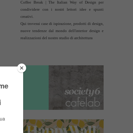
Coffee Break | The Italian Way of Design per
condividere con i nostri lettori idee e spunti
creativi.
Qui troverai case di ispirazione, prodotti di design,
nuove tendenze dal mondo dell'interior design e
realizzazioni del nostro studio di architettura