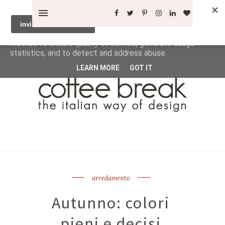
This site uses cookies from Google to deliver its services
and to analyze traffic. Your IP address and user-agent are
shared with Google along with performance and security
metrics to ensure quality of service, generate usage
statistics, and to detect and address abuse.
LEARN MORE
GOT IT
arredamento
Autunno: colori
pieni e decisi