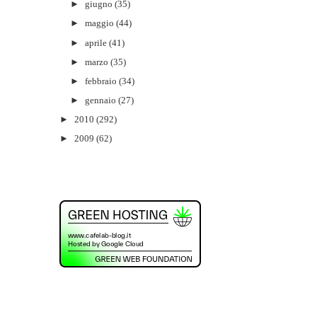
►
giugno
(35)
►
maggio
(44)
►
aprile
(41)
►
marzo
(35)
►
febbraio
(34)
►
gennaio
(27)
►
2010
(292)
►
2009
(62)