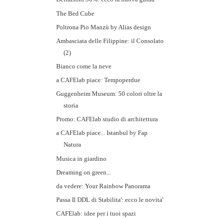
The Bed Cube
Poltrona Pio Manzù by Alias design
Ambasciata delle Filippine: il Consolato
(2)
Bianco come la neve
a CAFElab piace: Tempoperdue
Guggenheim Museum: 50 colori oltre la
storia
Promo: CAFElab studio di architettura
a CAFElab piace... Istanbul by Fap
Natura
Musica in giardino
Dreaming on green...
da vedere: Your Rainbow Panorama
Passa Il DDL di Stabilita': ecco le novita'
CAFElab: idee per i tuoi spazi