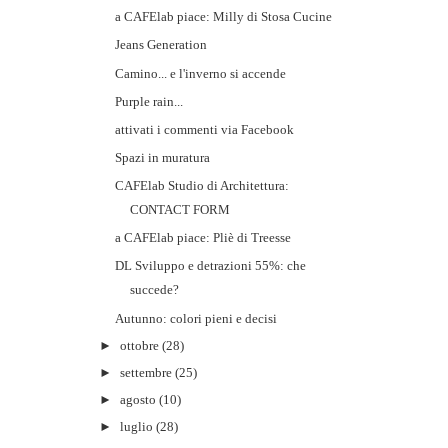
a CAFElab piace: Milly di Stosa Cucine
Jeans Generation
Camino... e l'inverno si accende
Purple rain...
attivati i commenti via Facebook
Spazi in muratura
CAFElab Studio di Architettura:
CONTACT FORM
a CAFElab piace: Pliè di Treesse
DL Sviluppo e detrazioni 55%: che
succede?
Autunno: colori pieni e decisi
►
ottobre
(28)
►
settembre
(25)
►
agosto
(10)
►
luglio
(28)