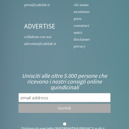
press@cafelab.it
chi siamo
newsletter
press
ADVERTISE
contattaci
amici
collabora con noi
disclaimer
advertise@cafelab.it
privacy
Unisciti alle oltre 5.000 persone che
ricevono i nostri consigli online
quindicinali
Dichiaro di aver letto l'
INFORMATIVA PRIVACY
e dò il