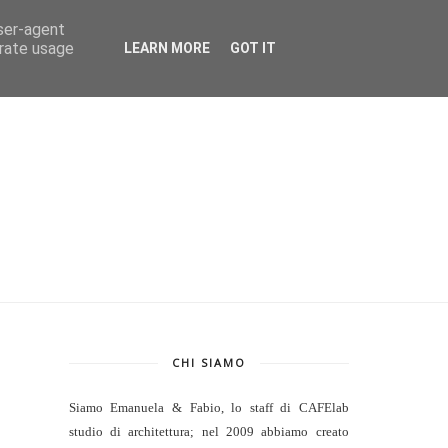
CONTATTI
user-agent
erate usage
LEARN MORE
GOT IT
CHI SIAMO
Siamo Emanuela & Fabio, lo staff di
CAFElab
studio di architettura
; nel 2009 abbiamo creato