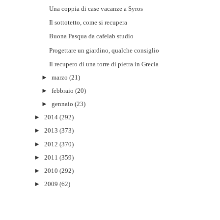
Una coppia di case vacanze a Syros
Il sottotetto, come si recupera
Buona Pasqua da cafelab studio
Progettare un giardino, qualche consiglio
Il recupero di una torre di pietra in Grecia
►
marzo
(21)
►
febbraio
(20)
►
gennaio
(23)
►
2014
(292)
►
2013
(373)
►
2012
(370)
►
2011
(359)
►
2010
(292)
►
2009
(62)