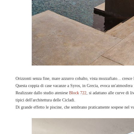
Orizzonti senza fine, mare azzurro cobalto, vista mozzafiato... cresce l
Questa coppia di case vacanze a Syros, in Grecia, evoca un'atmosfera m
Realizzate dallo studio ateniese
Block 722
, si adattano alle curve di li
tipici dell'architettura delle Cicladi.
Di grande effetto le piscine, che sembrano praticamente sospese nel v