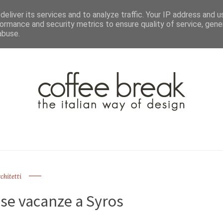
TTER
CHI SIAMO▼
PAGINE▼
COLLABORA
PRESS
eliver its services and to analyze traffic. Your IP address and 
ormance and security metrics to ensure quality of service, gen
abuse.
chitetti
ase vacanze a Syros