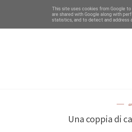
HOME
NEWSLE
This site uses cookies from Google to d
are shared with Google along with perf
statistics, and to detect and address 
ar
Una coppia di c