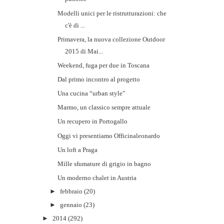
Modelli unici per le ristrutturazioni: che
c'è di ...
Primavera, la nuova collezione Outdoor
2015 di Mai...
Weekend, fuga per due in Toscana
Dal primo incontro al progetto
Una cucina “urban style”
Marmo, un classico sempre attuale
Un recupero in Portogallo
Oggi vi presentiamo Officinaleonardo
Un loft a Praga
Mille sfumature di grigio in bagno
Un moderno chalet in Austria
►
febbraio
(20)
►
gennaio
(23)
►
2014
(292)