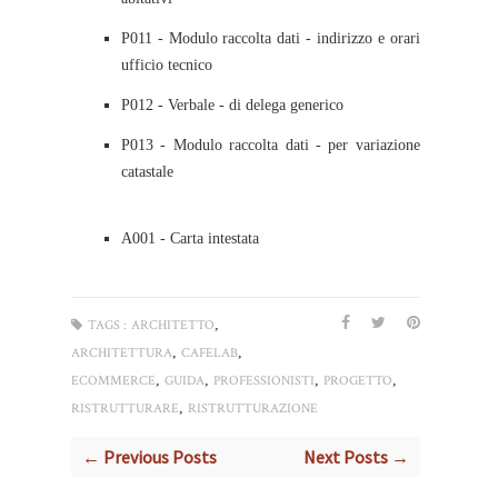
P011 - Modulo raccolta dati - indirizzo e orari
ufficio tecnico
P012 - Verbale - di delega generico
P013 - Modulo raccolta dati - per variazione
catastale
A001 - Carta intestata
,
TAGS :
ARCHITETTO
,
,
ARCHITETTURA
CAFELAB
,
,
,
,
ECOMMERCE
GUIDA
PROFESSIONISTI
PROGETTO
,
RISTRUTTURARE
RISTRUTTURAZIONE
← Previous Posts
Next Posts →