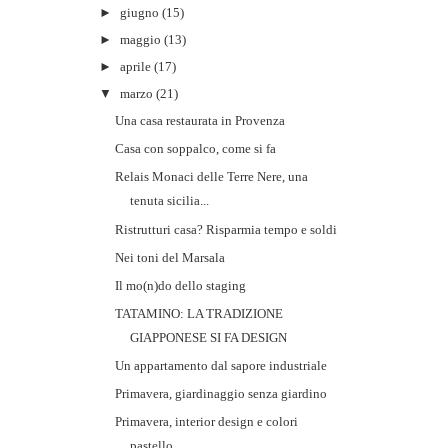
►
giugno
(15)
►
maggio
(13)
►
aprile
(17)
▼
marzo
(21)
Una casa restaurata in Provenza
Casa con soppalco, come si fa
Relais Monaci delle Terre Nere, una
tenuta sicilia...
Ristrutturi casa? Risparmia tempo e soldi
Nei toni del Marsala
Il mo(n)do dello staging
TATAMINO: LA TRADIZIONE
GIAPPONESE SI FA DESIGN
Un appartamento dal sapore industriale
Primavera, giardinaggio senza giardino
Primavera, interior design e colori
pastello