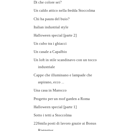
Di che colore sei?
Un caldo attico nella fredda Stoccolma
Chi ha paura del buio?
Italian industrial style
Halloween special [parte 2]
Un cubo tra i ghiacci
Un casale a Capalbio
Un loft in stile scandinavo con un tocco
industriale
Cappe che illuminano e lampade che
aspirano, ecco ...
Una casa in Marocco
Progetto per un roof garden a Roma
Halloween special [parte 1]
Sotto i tetti a Stoccolma
226mila posti di lavoro grazie ai Bonus
Ristruttur...