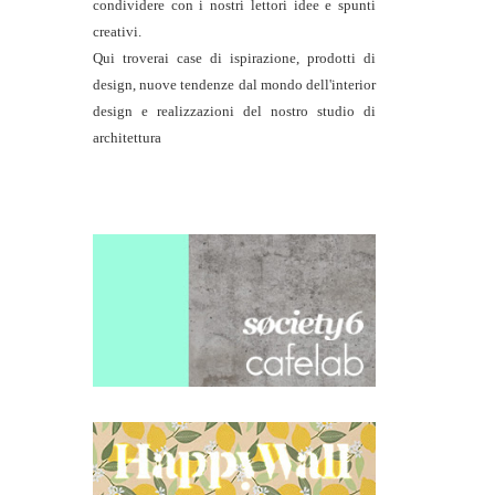
condividere con i nostri lettori idee e spunti
creativi.
Qui troverai case di ispirazione, prodotti di
design, nuove tendenze dal mondo dell'interior
design e realizzazioni del nostro studio di
architettura