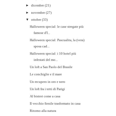
►
dicembre
(21)
►
novembre
(27)
▼
ottobre
(33)
Halloween special: le case stregate più
famose d'I...
Halloween special: Pascualita, la (vera)
sposa cad...
Halloween special: i 10 hotel più
infestati del mo...
Un loft a San Paolo del Brasile
Le conchiglie e il mare
Un recupero in oro e nero
Un loft fra i tetti di Parigi
Al bistrot come a casa
Il vecchio fienile trasformato in casa
Ritorno alla natura