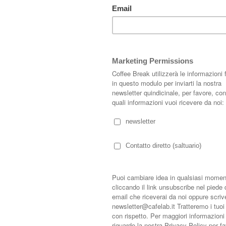
 a Copenaghen; in più, l'utilizzo di materiali quali il parquet grezzo e molto