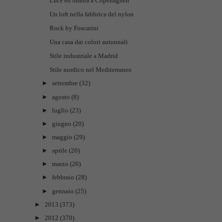
Luce ed ombra a Copenaghen
Un loft nella fabbrica del nylon
Rock by Foscarini
Una casa dai colori autunnali
Stile industriale a Madrid
Stile nordico nel Mediterraneo
►
settembre
(32)
►
agosto
(8)
►
luglio
(23)
►
giugno
(20)
►
maggio
(29)
►
aprile
(20)
►
marzo
(26)
►
febbraio
(28)
►
gennaio
(25)
►
2013
(373)
►
2012
(370)