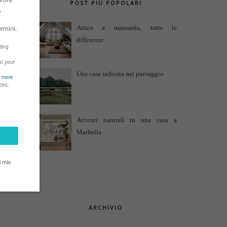
POST PIÙ POPOLARI
Attico e mansarda, tutte le
differenze
Una casa radicata nel paesaggio
Accenti naturali in una casa a
Marbella
ARCHIVIO