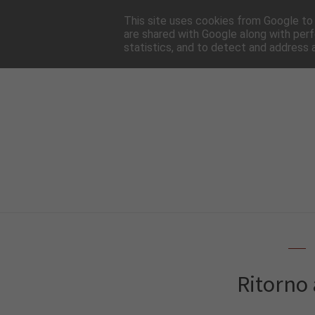
HOME
NEWSLE
This site uses cookies from Google to d
are shared with Google along with perf
statistics, and to detect and address 
Ritorno 