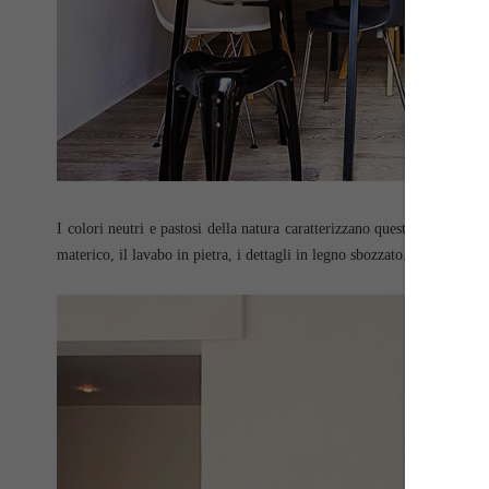
I colori neutri e pastosi della natura caratterizzano questa abitazione
materico, il lavabo in pietra, i dettagli in legno sbozzato.