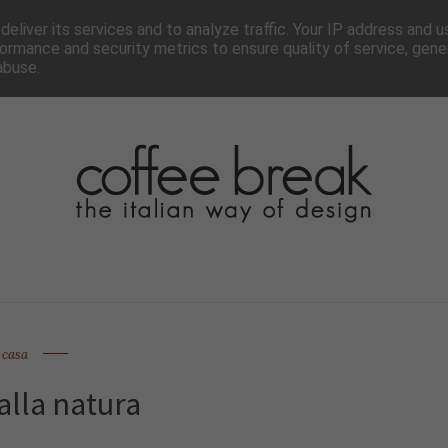
TTER
CHI SIAMO▼
PAGINE▼
COLLABORA
PRESS
eliver its services and to analyze traffic. Your IP address and 
ormance and security metrics to ensure quality of service, gen
abuse.
casa
alla natura