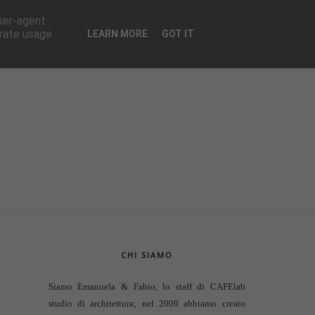
CONTATTI
user-agent
erate usage
LEARN MORE
GOT IT
CHI SIAMO
Siamo Emanuela & Fabio, lo staff di
CAFElab
studio di architettura
; nel 2009 abbiamo creato