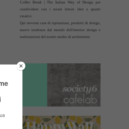
Coffee Break | The Italian Way of Design per
condividere con i nostri lettori idee e spunti
creativi.
Qui troverai case di ispirazione, prodotti di design,
nuove tendenze dal mondo dell'interior design e
realizzazioni del nostro studio di architettura