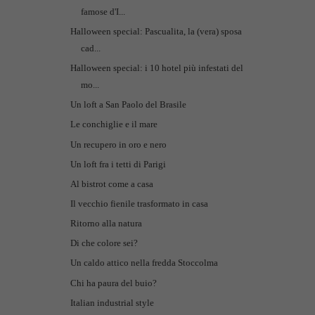
famose d'I...
Halloween special: Pascualita, la (vera) sposa
cad...
Halloween special: i 10 hotel più infestati del
mo...
Un loft a San Paolo del Brasile
Le conchiglie e il mare
Un recupero in oro e nero
Un loft fra i tetti di Parigi
Al bistrot come a casa
Il vecchio fienile trasformato in casa
Ritorno alla natura
Di che colore sei?
Un caldo attico nella fredda Stoccolma
Chi ha paura del buio?
Italian industrial style