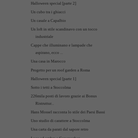
Halloween special [parte 2]
Un cubo tra i ghiacci
Un casale a Capalbio
Un loft in stile scandinavo con un tocco
industriale
Cappe che illuminano e lampade che
aspirano, ecco ...
Una casa in Marocco
Progetto per un roof garden a Roma
Halloween special [parte 1]
Sotto i tetti a Stoccolma
226mila posti di lavoro grazie ai Bonus
Ristruttur...
Hans Mossel racconta lo stile dei Paesi Bassi
Uno studio di carattere a Stoccolma
Una carta da parati dal sapore retro