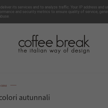
TTER
CHI SIAMO▼
PAGINE▼
COLLABORA
PRESS
eliver its services and to analyze traffic. Your IP address and 
ormance and security metrics to ensure quality of service, gen
abuse.
casa
colori autunnali