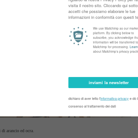
 di arancio ed ocra.