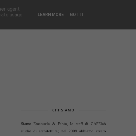
CONTATTI
user-agent
erate usage
LEARN MORE
GOT IT
CHI SIAMO
Siamo Emanuela & Fabio, lo staff di
CAFElab
studio di architettura
; nel 2009 abbiamo creato