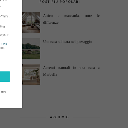
POST PIÙ POPOLARI
Attico e mansarda, tutte le
differenze
Una casa radicata nel paesaggio
Accenti naturali in una casa a
Marbella
ARCHIVIO