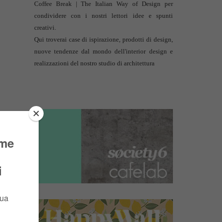
Coffee Break | The Italian Way of Design per
condividere con i nostri lettori idee e spunti
creativi.
Qui troverai case di ispirazione, prodotti di design,
nuove tendenze dal mondo dell'interior design e
realizzazioni del nostro studio di architettura