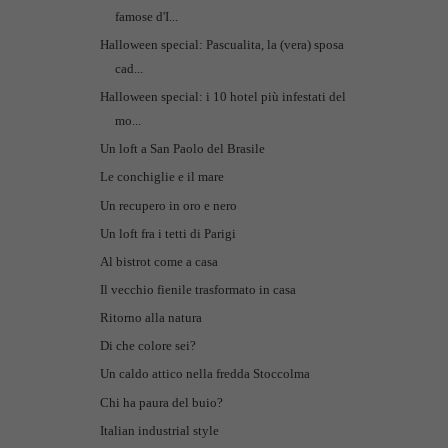
famose d'I...
Halloween special: Pascualita, la (vera) sposa
cad...
Halloween special: i 10 hotel più infestati del
mo...
Un loft a San Paolo del Brasile
Le conchiglie e il mare
Un recupero in oro e nero
Un loft fra i tetti di Parigi
Al bistrot come a casa
Il vecchio fienile trasformato in casa
Ritorno alla natura
Di che colore sei?
Un caldo attico nella fredda Stoccolma
Chi ha paura del buio?
Italian industrial style