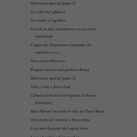
Halloween special [parte 2]
Un cubo tra i ghiacci
Un casale a Capalbio
Un loft in stile scandinavo con un tocco
industriale
Cappe che illuminano e lampade che
aspirano, ecco ...
Una casa in Marocco
Progetto per un roof garden a Roma
Halloween special [parte 1]
Sotto i tetti a Stoccolma
226mila posti di lavoro grazie ai Bonus
Ristruttur...
Hans Mossel racconta lo stile dei Paesi Bassi
Uno studio di carattere a Stoccolma
Una carta da parati dal sapore retro