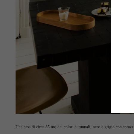
Una casa di circa 85 mq dai colori autunnali, nero e grigio con sprazzi