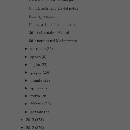
Luce ed ombra a Copenaghen
Un loft nella fabbrica del nylon
Rock by Foscarini
Una casa dai colori autunnali
Stile industriale a Madrid
Stile nordico nel Mediterraneo
►
settembre
(32)
►
agosto
(8)
►
luglio
(23)
►
giugno
(20)
►
maggio
(29)
►
aprile
(20)
►
marzo
(26)
►
febbraio
(28)
►
gennaio
(25)
►
2013
(373)
►
2012
(370)