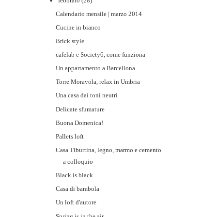
▼
febbraio
(28)
Calendario mensile | marzo 2014
Cucine in bianco
Brick style
cafelab e Society6, come funziona
Un appartamento a Barcellona
Torre Moravola, relax in Umbria
Una casa dai toni neutri
Delicate sfumature
Buona Domenica!
Pallets loft
Casa Tiburtina, legno, marmo e cemento
a colloquio
Black is black
Casa di bambola
Un loft d'autore
Spring is in the air...