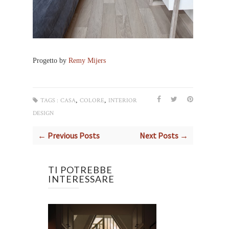
Progetto by
Remy Mijers
,
,
TAGS :
CASA
COLORE
INTERIOR
DESIGN
← Previous Posts
Next Posts →
TI POTREBBE
INTERESSARE