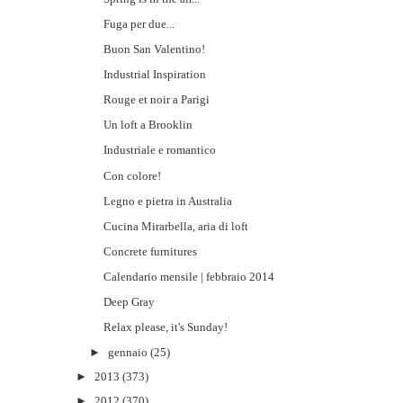
Fuga per due...
Buon San Valentino!
Industrial Inspiration
Rouge et noir a Parigi
Un loft a Brooklin
Industriale e romantico
Con colore!
Legno e pietra in Australia
Cucina Mirarbella, aria di loft
Concrete furnitures
Calendario mensile | febbraio 2014
Deep Gray
Relax please, it's Sunday!
►
gennaio
(25)
►
2013
(373)
►
2012
(370)