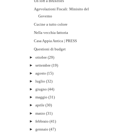
Un loft a Bruxelles
Agevolazioni Fiscali: Minisito del
Governo
Cucine a tutto colore
Nella vecchia fattoria
Casa Appia Antica | PRESS
Questioni di budget
►
ottobre
(29)
►
settembre
(19)
►
agosto
(15)
►
luglio
(32)
►
giugno
(44)
►
maggio
(31)
►
aprile
(30)
►
marzo
(31)
►
febbraio
(41)
►
gennaio
(47)