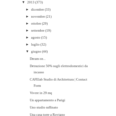
▼
2013
(373)
►
dicembre
(33)
►
novembre
(21)
►
ottobre
(29)
►
settembre
(19)
►
agosto
(15)
►
luglio
(32)
▼
giugno
(44)
Dream on...
Detrazione 50% sugli elettrodomestici da
incasso
CAFElab Studio di Architettura | Contact
Form
Vivere in 29 mq
Un appartamento a Parigi
Uno studio raffinato
Una casa torre a Rovigno