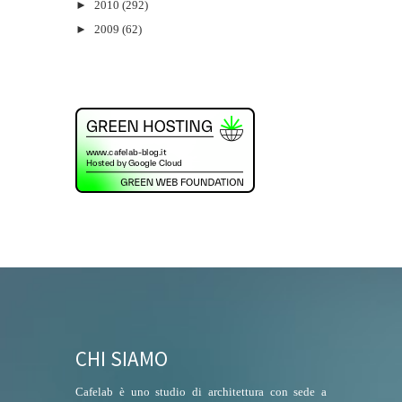
►
2010
(292)
►
2009
(62)
CHI SIAMO
Cafelab è uno studio di architettura con sede a