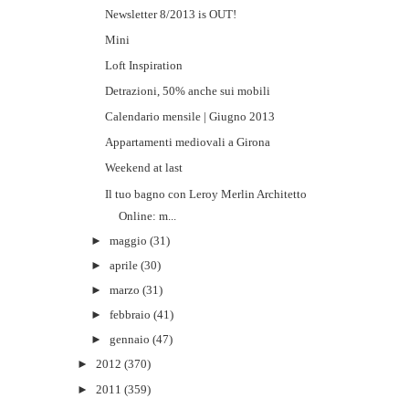
Newsletter 8/2013 is OUT!
Mini
Loft Inspiration
Detrazioni, 50% anche sui mobili
Calendario mensile | Giugno 2013
Appartamenti mediovali a Girona
Weekend at last
Il tuo bagno con Leroy Merlin Architetto
Online: m...
►
maggio
(31)
►
aprile
(30)
►
marzo
(31)
►
febbraio
(41)
►
gennaio
(47)
►
2012
(370)
►
2011
(359)