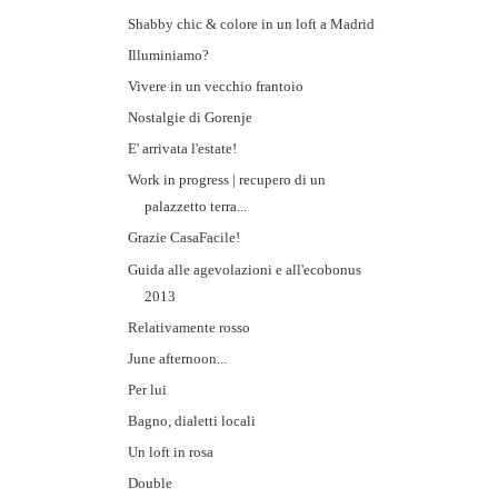
Shabby chic & colore in un loft a Madrid
Illuminiamo?
Vivere in un vecchio frantoio
Nostalgie di Gorenje
E' arrivata l'estate!
Work in progress | recupero di un
palazzetto terra...
Grazie CasaFacile!
Guida alle agevolazioni e all'ecobonus
2013
Relativamente rosso
June afternoon...
Per lui
Bagno, dialetti locali
Un loft in rosa
Double