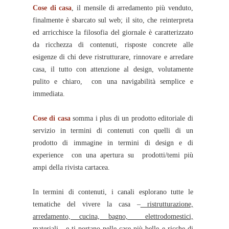
Cose di casa
, il mensile di arredamento più venduto,
finalmente è sbarcato sul web; il sito, che reinterpreta
ed arricchisce la filosofia del giornale è caratterizzato
da ricchezza di contenuti, risposte concrete alle
esigenze di chi deve ristrutturare, rinnovare e arredare
casa, il tutto con attenzione al design, volutamente
pulito e chiaro, con una navigabilità semplice e
immediata.
Cose di casa
somma i plus di un prodotto editoriale di
servizio in termini di contenuti con quelli di un
prodotto di immagine in termini di design e di
experience con una apertura su prodotti/temi più
ampi della rivista cartacea.
In termini di contenuti, i canali esplorano tutte le
tematiche del vivere la casa –
ristrutturazione,
arredamento, cucina, bagno, elettrodomestici,
materiali
- e ti portano nelle case più belle e ricche di