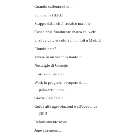
Cuando calienta el sol...
Summer is HERE!
Scappo dalla città...rustico ma chic
Cosedicasa finalmente sbarca sul web!
Shabby chic & colore in un loft a Madrid
Illuminiamo?
Vivere in un vecchio frantoio
Nostalgie di Gorenje
E' arrivata l'estate!
Work in progress | recupero di un
palazzetto terra...
Grazie CasaFacile!
Guida alle agevolazioni e all'ecobonus
2013
Relativamente rosso
June afternoon...