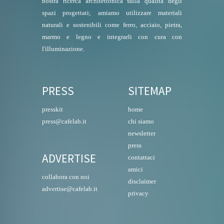
nostra ricerca architettonica sulla qualità degli
spazi progettati; amiamo utilizzare materiali
naturali e sostenibili come ferro, acciaio, pietra,
marmo e legno e integrarli con cura con
l'illuminazione.
PRESS
SITEMAP
presskit
home
press@cafelab.it
chi siamo
newsletter
press
ADVERTISE
contattaci
amici
collabora con noi
disclaimer
advertise@cafelab.it
privacy