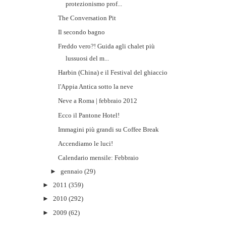
protezionismo prof...
The Conversation Pit
Il secondo bagno
Freddo vero?! Guida agli chalet più
lussuosi del m...
Harbin (China) e il Festival del ghiaccio
l'Appia Antica sotto la neve
Neve a Roma | febbraio 2012
Ecco il Pantone Hotel!
Immagini più grandi su Coffee Break
Accendiamo le luci!
Calendario mensile: Febbraio
►
gennaio
(29)
►
2011
(359)
►
2010
(292)
►
2009
(62)