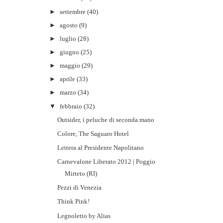
►
settembre
(40)
►
agosto
(9)
►
luglio
(28)
►
giugno
(25)
►
maggio
(29)
►
aprile
(33)
►
marzo
(34)
▼
febbraio
(32)
Outsider, i peluche di seconda mano
Colore, The Saguaro Hotel
Lettera al Presidente Napolitano
Carnevalone Liberato 2012 | Poggio
Mirteto (RI)
Pezzi di Venezia
Think Pink!
Legnoletto by Alias