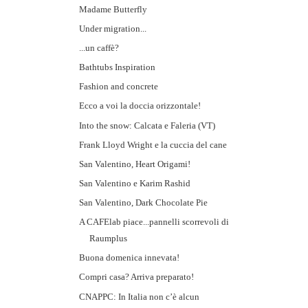
Madame Butterfly
Under migration...
...un caffè?
Bathtubs Inspiration
Fashion and concrete
Ecco a voi la doccia orizzontale!
Into the snow: Calcata e Faleria (VT)
Frank Lloyd Wright e la cuccia del cane
San Valentino, Heart Origami!
San Valentino e Karim Rashid
San Valentino, Dark Chocolate Pie
A CAFElab piace...pannelli scorrevoli di
Raumplus
Buona domenica innevata!
Compri casa? Arriva preparato!
CNAPPC: In Italia non c’è alcun