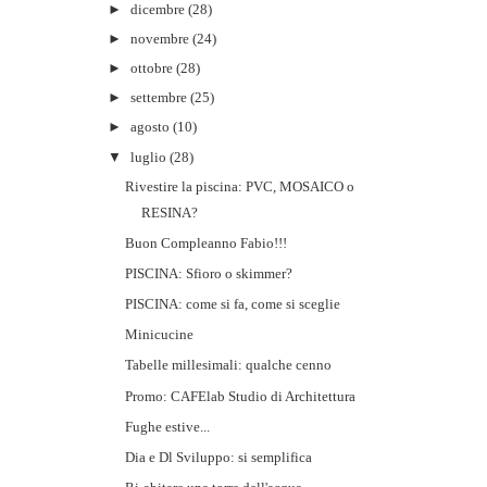
►
dicembre
(28)
►
novembre
(24)
►
ottobre
(28)
►
settembre
(25)
►
agosto
(10)
▼
luglio
(28)
Rivestire la piscina: PVC, MOSAICO o
RESINA?
Buon Compleanno Fabio!!!
PISCINA: Sfioro o skimmer?
PISCINA: come si fa, come si sceglie
Minicucine
Tabelle millesimali: qualche cenno
Promo: CAFElab Studio di Architettura
Fughe estive...
Dia e Dl Sviluppo: si semplifica