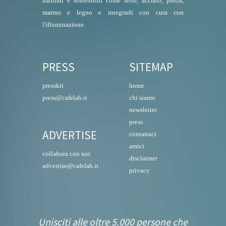
naturali e sostenibili come ferro, acciaio, pietra,
marmo e legno e integrarli con cura con
l'illuminazione.
PRESS
SITEMAP
presskit
home
press@cafelab.it
chi siamo
newsletter
press
ADVERTISE
contattaci
amici
collabora con noi
disclaimer
advertise@cafelab.it
privacy
Unisciti alle oltre 5.000 persone che