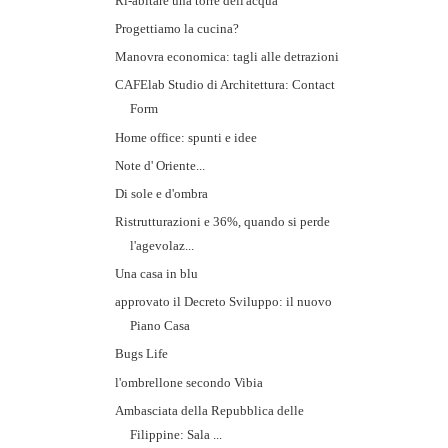
Ri-abitare una torre dell'acqua
Progettiamo la cucina?
Manovra economica: tagli alle detrazioni
CAFElab Studio di Architettura: Contact
Form
Home office: spunti e idee
Note d' Oriente...
Di sole e d'ombra
Ristrutturazioni e 36%, quando si perde
l'agevolaz...
Una casa in blu
approvato il Decreto Sviluppo: il nuovo
Piano Casa
Bugs Life
l'ombrellone secondo Vibia
Ambasciata della Repubblica delle
Filippine: Sala ...