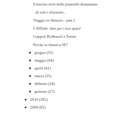
Il fascino retrò delle piastrelle diamantate
...di sole e d'azzurro...
Viaggio in Abruzzo - part 2
CAFElab: idee per i tuoi spazi!
I tappeti ByHenzel a Torino
Perchè in America SI?!
►
giugno
(35)
►
maggio
(44)
►
aprile
(41)
►
marzo
(35)
►
febbraio
(34)
►
gennaio
(27)
►
2010
(292)
►
2009
(62)