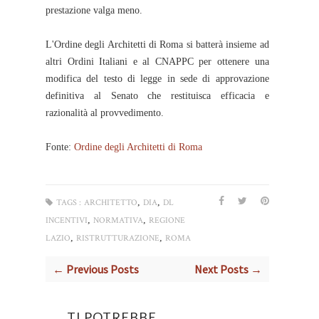
prestazione valga meno.
L'Ordine degli Architetti di Roma si batterà insieme ad
altri Ordini Italiani e al CNAPPC per ottenere una
modifica del testo di legge in sede di approvazione
definitiva al Senato che restituisca efficacia e
razionalità al provvedimento.
Fonte:
Ordine degli Architetti di Roma
,
,
TAGS :
ARCHITETTO
DIA
DL
,
,
INCENTIVI
NORMATIVA
REGIONE
,
,
LAZIO
RISTRUTTURAZIONE
ROMA
← Previous Posts
Next Posts →
TI POTREBBE