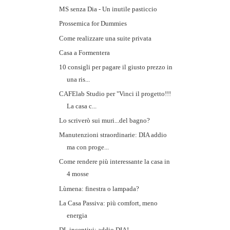
MS senza Dia - Un inutile pasticcio
Prossemica for Dummies
Come realizzare una suite privata
Casa a Formentera
10 consigli per pagare il giusto prezzo in
una ris...
CAFElab Studio per "Vinci il progetto!!!
La casa c...
Lo scriverò sui muri...del bagno?
Manutenzioni straordinarie: DIA addio
ma con proge...
Come rendere più interessante la casa in
4 mosse
Lùmena: finestra o lampada?
La Casa Passiva: più comfort, meno
energia
DL incentivi: addio DIA!