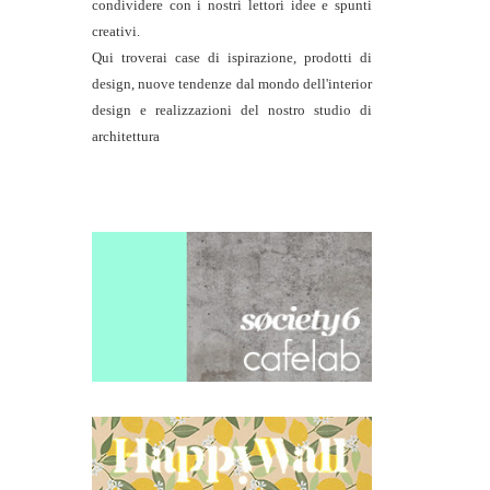
condividere con i nostri lettori idee e spunti
creativi.
Qui troverai case di ispirazione, prodotti di
design, nuove tendenze dal mondo dell'interior
design e realizzazioni del nostro studio di
architettura