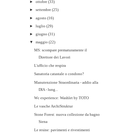
►
ottobre
(33)
►
settembre
(25)
►
agosto
(16)
►
luglio
(29)
►
giugno
(31)
▼
maggio
(22)
MS: scompare prematuramente il
Direttore dei Lavori
L'ufficio che respira
Sanatoria catastale o condono?
Manutenzione Straordinaria - addio alla
DIA - lung...
Wc experience: Washlet by TOTO
Le vasche ArchiStruktur
Stone Forest: nuova collezione da bagno
Siena
Le resine: pavimenti e rivestimenti