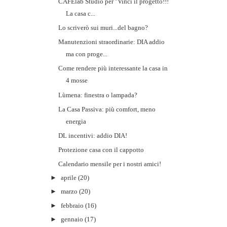
CAFElab Studio per "Vinci il progetto!!!
La casa c...
Lo scriverò sui muri...del bagno?
Manutenzioni straordinarie: DIA addio
ma con proge...
Come rendere più interessante la casa in
4 mosse
Lùmena: finestra o lampada?
La Casa Passiva: più comfort, meno
energia
DL incentivi: addio DIA!
Protezione casa con il cappotto
Calendario mensile per i nostri amici!
►
aprile
(20)
►
marzo
(20)
►
febbraio
(16)
►
gennaio
(17)