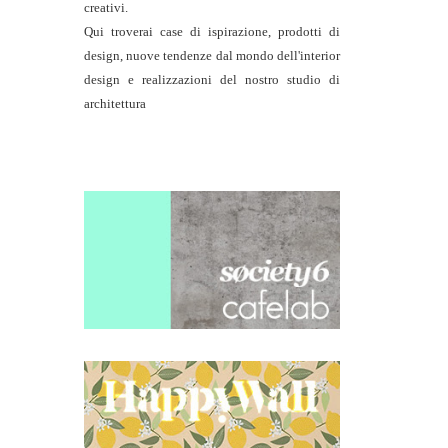
creativi.
Qui troverai case di ispirazione, prodotti di
design, nuove tendenze dal mondo dell'interior
design e realizzazioni del nostro studio di
architettura