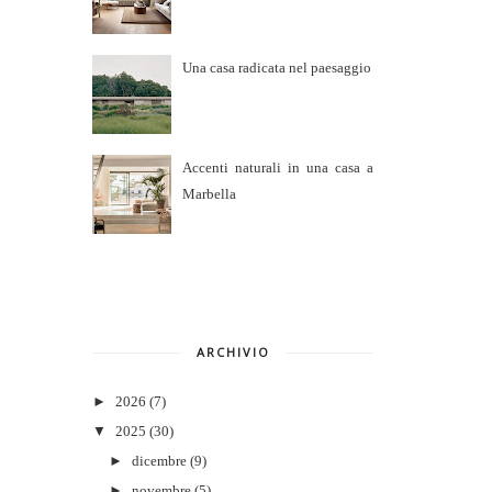
Una casa radicata nel paesaggio
Accenti naturali in una casa a
Marbella
ARCHIVIO
►
2026
(7)
▼
2025
(30)
►
dicembre
(9)
►
novembre
(5)