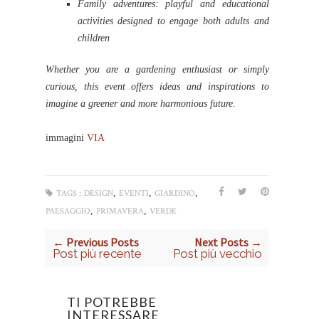
Family adventures: playful and educational
activities designed to engage both adults and
children
Whether you are a gardening enthusiast or simply
curious, this event offers ideas and inspirations to
imagine a greener and more harmonious future.
immagini
VIA
,
,
,
TAGS :
DESIGN
EVENTI
GIARDINO
,
,
PAESAGGIO
PRIMAVERA
VERDE
← Previous Posts
Next Posts →
Post più recente
Post più vecchio
TI POTREBBE
INTERESSARE