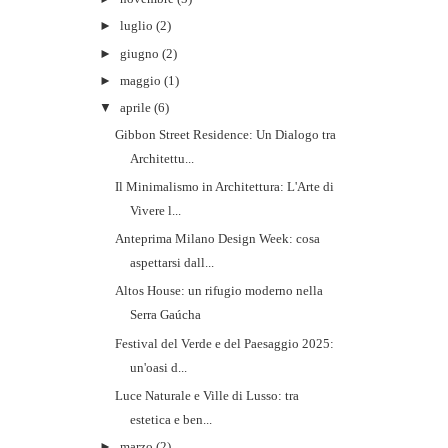
►
luglio
(2)
►
giugno
(2)
►
maggio
(1)
▼
aprile
(6)
Gibbon Street Residence: Un Dialogo tra
Architettu...
Il Minimalismo in Architettura: L'Arte di
Vivere l...
Anteprima Milano Design Week: cosa
aspettarsi dall...
Altos House: un rifugio moderno nella
Serra Gaúcha
Festival del Verde e del Paesaggio 2025:
un'oasi d...
Luce Naturale e Ville di Lusso: tra
estetica e ben...
►
marzo
(2)