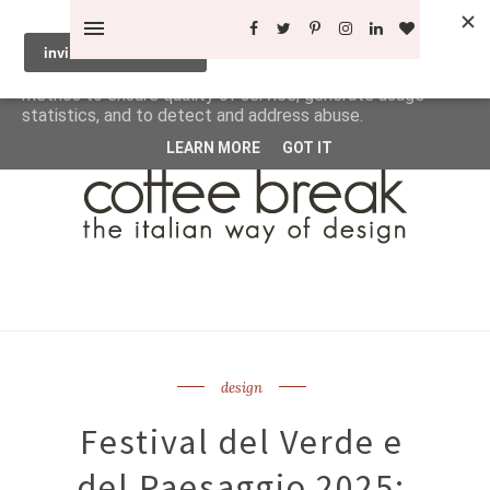
This site uses cookies from Google to deliver its services
and to analyze traffic. Your IP address and user-agent are
shared with Google along with performance and security
metrics to ensure quality of service, generate usage
statistics, and to detect and address abuse.
LEARN MORE
GOT IT
design
Festival del Verde e
del Paesaggio 2025: