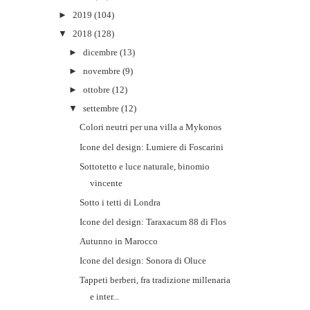
►
2019
(104)
▼
2018
(128)
►
dicembre
(13)
►
novembre
(9)
►
ottobre
(12)
▼
settembre
(12)
Colori neutri per una villa a Mykonos
Icone del design: Lumiere di Foscarini
Sottotetto e luce naturale, binomio
vincente
Sotto i tetti di Londra
Icone del design: Taraxacum 88 di Flos
Autunno in Marocco
Icone del design: Sonora di Oluce
Tappeti berberi, fra tradizione millenaria
e inter...