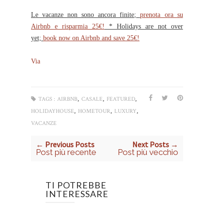
Le vacanze non sono ancora finite;
prenota ora su
Airbnb e risparmia 25€!
* Holidays are not over
yet;
book now on Airbnb and save 25€!
Via
,
,
,
TAGS :
AIRBNB
CASALE
FEATURED
,
,
,
HOLIDAYHOUSE
HOMETOUR
LUXURY
VACANZE
← Previous Posts
Next Posts →
Post più recente
Post più vecchio
TI POTREBBE
INTERESSARE