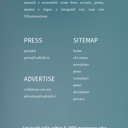
naturali e sostenibili come ferro, acciaio, pietra,
marmo e legno e integrarli con cura con
l'illuminazione.
PRESS
SITEMAP
presskit
home
press@cafelab.it
chi siamo
newsletter
press
ADVERTISE
contattaci
amici
collabora con noi
disclaimer
advertise@cafelab.it
privacy
Unisciti alle oltre 5.000 persone che