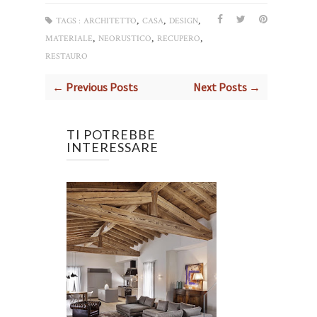
,
,
,
TAGS :
ARCHITETTO
CASA
DESIGN
,
,
,
MATERIALE
NEORUSTICO
RECUPERO
RESTAURO
← Previous Posts
Next Posts →
TI POTREBBE
INTERESSARE