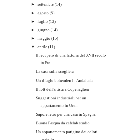
►
settembre
(14)
►
agosto
(5)
►
luglio
(12)
►
giugno
(14)
►
maggio
(15)
▼
aprile
(11)
Il recupero di una fattoria del XVII secolo
in Fra...
La casa sulla scogliera
Un rifugio bohemien in Andalusia
Il loft dell'artista a Copenaghen
Suggestioni industriali per un
appartamento in Ucr...
Sapore retrò per una casa in Spagna
Buona Pasqua da cafelab studio
Un appartamento parigino dai colori
pastello