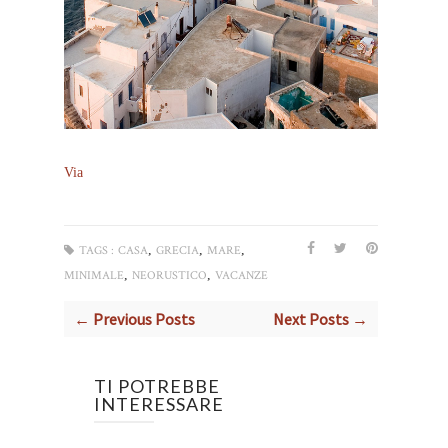
Via
,
,
,
TAGS :
CASA
GRECIA
MARE
,
,
MINIMALE
NEORUSTICO
VACANZE
← Previous Posts
Next Posts →
TI POTREBBE
INTERESSARE