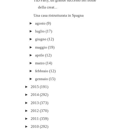
TID Party, un grande successo nel nome
della creat...
Una casa ristrutturata in Spagna
►
agosto
(9)
►
luglio
(17)
►
giugno
(12)
►
maggio
(19)
►
aprile
(12)
►
marzo
(14)
►
febbraio
(12)
►
gennaio
(15)
►
2015
(191)
►
2014
(292)
►
2013
(373)
►
2012
(370)
►
2011
(359)
►
2010
(292)