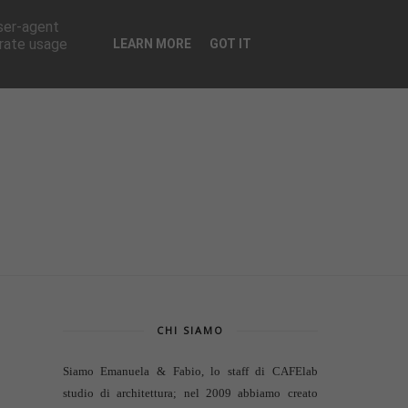
CONTATTI
user-agent
erate usage
LEARN MORE
GOT IT
CHI SIAMO
Siamo Emanuela & Fabio, lo staff di
CAFElab
studio di architettura
; nel 2009 abbiamo creato