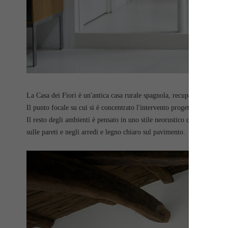
La Casa dei Fiori è un'antica casa rurale spagnola, recuperata in manie
Il punto focale su cui si è concentrato l'intervento progettuale è stato 
Il resto degli ambienti è pensato in uno stile neorustico quasi austero
sulle pareti e negli arredi e legno chiaro sul pavimento.