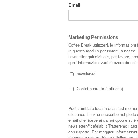
ra semplice ed elegante dall'interior designer Curra Ríos.
il recupero dell'antico tetto in legno, riportato a nuova luce.
, grazie alla presenza importante del tetto in legno scuro, con molto bianco