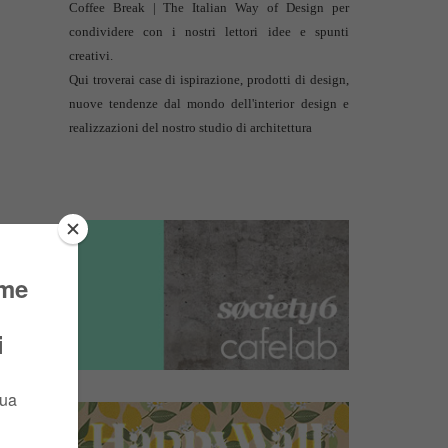
Coffee Break | The Italian Way of Design per
condividere con i nostri lettori idee e spunti
creativi.
Qui troverai case di ispirazione, prodotti di design,
nuove tendenze dal mondo dell'interior design e
realizzazioni del nostro studio di architettura