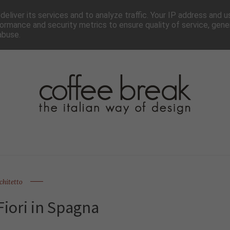
TTER
CHI SIAMO▼
PAGINE▼
COLLABORA
PRESS
eliver its services and to analyze traffic. Your IP address and 
ormance and security metrics to ensure quality of service, gen
abuse.
chitetto
Fiori in Spagna