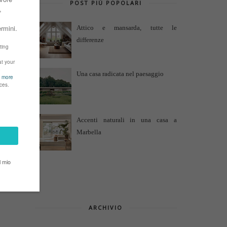
POST PIÙ POPOLARI
Attico e mansarda, tutte le
differenze
Una casa radicata nel paesaggio
Accenti naturali in una casa a
Marbella
ARCHIVIO