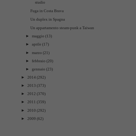
studio
Fuga in Costa Brava
Un duplex in Spagna
Un appartamento steam-punk a Taiwan
►
maggio
(13)
►
aprile
(17)
►
marzo
(21)
►
febbraio
(20)
►
gennaio
(23)
►
2014
(292)
►
2013
(373)
►
2012
(370)
►
2011
(359)
►
2010
(292)
►
2009
(62)