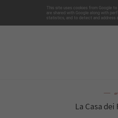
HOME
NEWSLE
This site uses cookies from Google to d
are shared with Google along with perf
statistics, and to detect and address 
ar
La Casa dei 