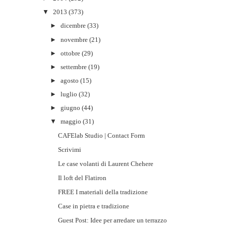
▼
2013
(373)
►
dicembre
(33)
►
novembre
(21)
►
ottobre
(29)
►
settembre
(19)
►
agosto
(15)
►
luglio
(32)
►
giugno
(44)
▼
maggio
(31)
CAFElab Studio | Contact Form
Scrivimi
Le case volanti di Laurent Chehere
Il loft del Flatiron
FREE I materiali della tradizione
Case in pietra e tradizione
Guest Post: Idee per arredare un terrazzo