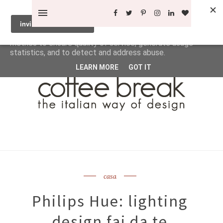
This site uses cookies from Google to deliver its services
and to analyze traffic. Your IP address and user-agent are
shared with Google along with performance and security
metrics to ensure quality of service, generate usage
statistics, and to detect and address abuse.
LEARN MORE
GOT IT
casa
Philips Hue: lighting
design fai da te