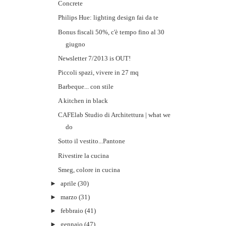
Concrete
Philips Hue: lighting design fai da te
Bonus fiscali 50%, c'è tempo fino al 30
giugno
Newsletter 7/2013 is OUT!
Piccoli spazi, vivere in 27 mq
Barbeque... con stile
A kitchen in black
CAFElab Studio di Architettura | what we
do
Sotto il vestito...Pantone
Rivestire la cucina
Smeg, colore in cucina
►
aprile
(30)
►
marzo
(31)
►
febbraio
(41)
►
gennaio
(47)