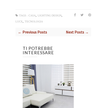
,
,
TAGS :
CASA
LIGHTING DESIGN
,
LUCE
TECNOLOGIA
← Previous Posts
Next Posts →
TI POTREBBE
INTERESSARE