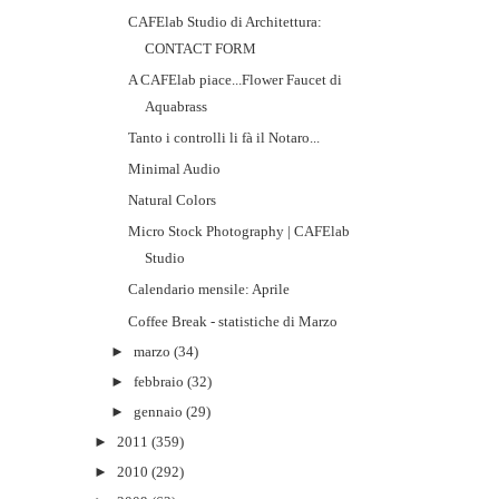
CAFElab Studio di Architettura:
CONTACT FORM
A CAFElab piace...Flower Faucet di
Aquabrass
Tanto i controlli li fà il Notaro...
Minimal Audio
Natural Colors
Micro Stock Photography | CAFElab
Studio
Calendario mensile: Aprile
Coffee Break - statistiche di Marzo
►
marzo
(34)
►
febbraio
(32)
►
gennaio
(29)
►
2011
(359)
►
2010
(292)