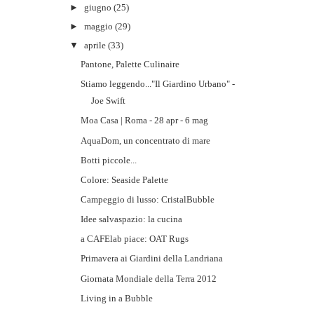
►
giugno
(25)
►
maggio
(29)
▼
aprile
(33)
Pantone, Palette Culinaire
Stiamo leggendo..."Il Giardino Urbano" -
Joe Swift
Moa Casa | Roma - 28 apr - 6 mag
AquaDom, un concentrato di mare
Botti piccole...
Colore: Seaside Palette
Campeggio di lusso: CristalBubble
Idee salvaspazio: la cucina
a CAFElab piace: OAT Rugs
Primavera ai Giardini della Landriana
Giornata Mondiale della Terra 2012
Living in a Bubble