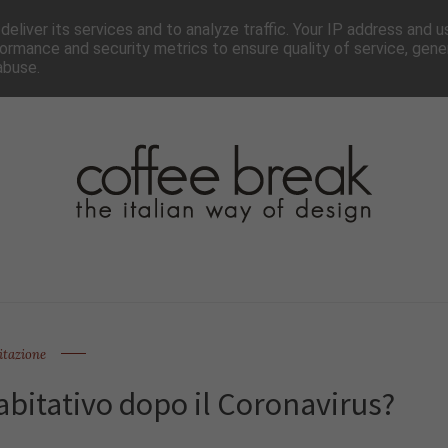
TTER
CHI SIAMO▼
PAGINE▼
COLLABORA
PRESS
eliver its services and to analyze traffic. Your IP address and 
ormance and security metrics to ensure quality of service, gen
abuse.
itazione
bitativo dopo il Coronavirus?