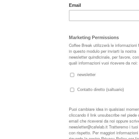
terventi, alcuni diametralmente opposta ad altri; ritengo che in qualsiasi
 di sprecare questa lezione; forse questa quarantena ci abituerà a pensare
ul medio e lungo periodo e poche cose lo sono come decidere di affittare
yneri di
LPzR architetti associati
di Milano, lo studio ha recentemente
ile motorio, le cui foto vediamo in questo articolo.
ita anche in caso di lunghe permanenze.