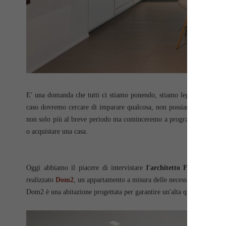
E' una domanda che tutti ci stiamo ponendo, stiamo leggendo molti in
caso dovremo cercare di imparare qualcosa, non possiamo permetterci
non solo più al breve periodo ma cominceremo a programmare anche s
o acquistare una casa.
Oggi abbiamo il piacere di intervistare
l'architetto Federico Re
realizzato
Dom2
, un appartamento a misura delle necessità di un disab
Dom2 è una abitazione progettata per garantire un'alta qualità della v