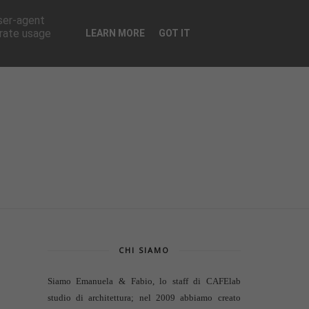
CONTATTI
user-agent
erate usage
LEARN MORE
GOT IT
CHI SIAMO
Siamo Emanuela & Fabio, lo staff di
CAFElab
studio di architettura
; nel 2009 abbiamo creato