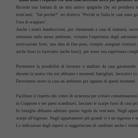
Ricordo una battuta di un mio amico spagnolo che mi prendeva in
trent'anni. "Sai perché?" mi sfotteva "Perché in Italia le case sono
l'ora di scappare".
Anche i nostri bamboccioni, pur rimanendo a casa di mammà, escono
settimane nello stesso ambiente, viviamo l'esperienza degli astronau
motivazione forte, una data di fine-pena, compiti assegnati continui
anche fuori (o facevamo anche fuori), per avere una esperienza compl
Permettere la possibilità di lavorare o studiare da casa garantendo 
durante la nostra vita noi abbiamo i momenti famigliari, lavorativi (o d
Dovremmo avere in casa un ambiente per ognuno di questi momenti.
Facilitare il rispetto dei criteri di sicurezza per evitare contaminazioni
in Giappone e nei paesi scandinavi, lasciano le scarpe fuori di casa pr
In famiglia abbiamo adottato questa regola da vent'anni. Negli appa
scarpe all'ingresso. Negli appartamenti più grandi vi è un ingresso e se
Le indicazioni degli esperti ci suggeriscono di cambiare anche i vestiti