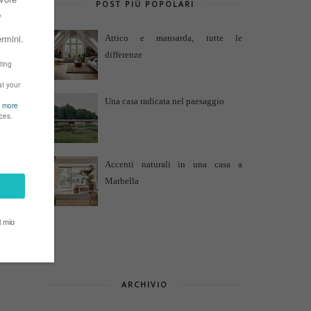
POST PIÙ POPOLARI
Attico e mansarda, tutte le
differenze
Una casa radicata nel paesaggio
Accenti naturali in una casa a
Marbella
ARCHIVIO