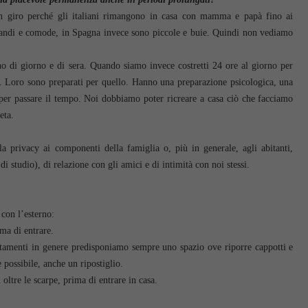
 giro perché gli italiani rimangono in casa con mamma e papà fino ai
 grandi e comode, in Spagna invece sono piccole e buie. Quindi non vediamo
 di giorno e di sera. Quando siamo invece costretti 24 ore al giorno per
ti. Loro sono preparati per quello. Hanno una preparazione psicologica, una
 per passare il tempo. Noi dobbiamo poter ricreare a casa ciò che facciamo
eta.
la privacy ai componenti della famiglia o, più in generale, agli abitanti,
i studio), di relazione con gli amici e di intimità con noi stessi.
 con l’esterno:
ima di entrare.
rtamenti in genere predisponiamo sempre uno spazio ove riporre cappotti e
 possibile, anche un ripostiglio.
 oltre le scarpe, prima di entrare in casa.