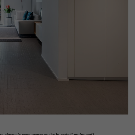
una piacevole permanenza anche in periodi prolungati?