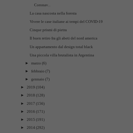
Coronav...
La casa nascosta nella foresta
Vivere le case italiane ai tempi del COVID-19
Cinque prismi di pietra
Il buen retiro fra gli abeti del nord america
Un appartamento dal design total black
Una piccola villa brutalista in Argentina
►
marzo
(6)
►
febbraio
(7)
►
gennaio
(7)
►
2019
(104)
►
2018
(128)
►
2017
(156)
►
2016
(171)
►
2015
(191)
►
2014
(292)