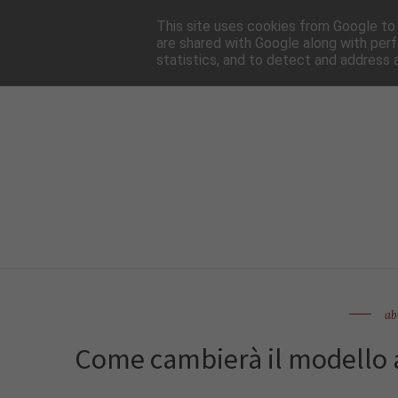
HOME
NEWSLE
This site uses cookies from Google to d
are shared with Google along with perf
statistics, and to detect and address 
ab
Come cambierà il modello a