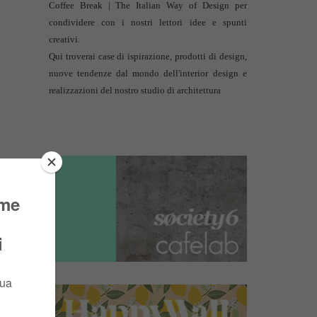
Coffee Break | The Italian Way of Design per
condividere con i nostri lettori idee e spunti
creativi.
Qui troverai case di ispirazione, prodotti di design,
nuove tendenze dal mondo dell'interior design e
realizzazioni del nostro studio di architettura