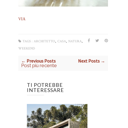
VIA
,
,
,
TAGS :
ARCHITETTO
CASA
NATURA
WEEKEND
← Previous Posts
Next Posts →
Post più recente
TI POTREBBE
INTERESSARE