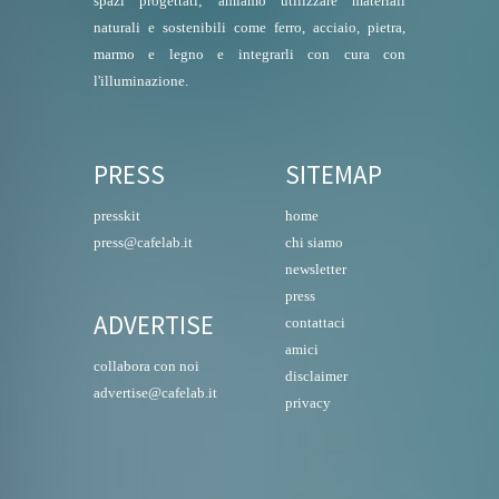
spazi progettati; amiamo utilizzare materiali
naturali e sostenibili come ferro, acciaio, pietra,
marmo e legno e integrarli con cura con
l'illuminazione.
PRESS
SITEMAP
presskit
home
press@cafelab.it
chi siamo
newsletter
press
ADVERTISE
contattaci
amici
collabora con noi
disclaimer
advertise@cafelab.it
privacy