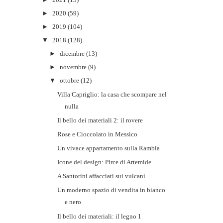
►
2020
(59)
►
2019
(104)
▼
2018
(128)
►
dicembre
(13)
►
novembre
(9)
▼
ottobre
(12)
Villa Capriglio: la casa che scompare nel
nulla
Il bello dei materiali 2: il rovere
Rose e Cioccolato in Messico
Un vivace appartamento sulla Rambla
Icone del design: Pirce di Artemide
A Santorini affacciati sui vulcani
Un moderno spazio di vendita in bianco
e nero
Il bello dei materiali: il legno 1