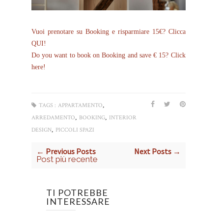
Vuoi prenotare su Booking e risparmiare 15€? Clicca
QUI!
Do you want to book on Booking and save € 15? Click
here!
,
TAGS :
APPARTAMENTO
,
,
ARREDAMENTO
BOOKING
INTERIOR
,
DESIGN
PICCOLI SPAZI
← Previous Posts
Next Posts →
Post più recente
TI POTREBBE
INTERESSARE