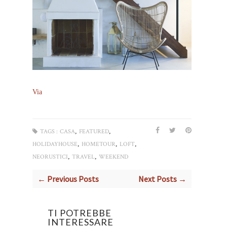
Via
,
,
TAGS :
CASA
FEATURED
,
,
,
HOLIDAYHOUSE
HOMETOUR
LOFT
,
,
NEORUSTICI
TRAVEL
WEEKEND
← Previous Posts
Next Posts →
TI POTREBBE
INTERESSARE