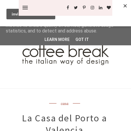
This site uses cookies from Google to deliver its services
and to analyze traffic. Your IP address and user-agent are
shared with Google along with performance and security
metrics to ensure quality of service, generate usage
statistics, and to detect and address abuse.
LEARN MORE
GOT IT
casa
La Casa del Porto a
Valencia