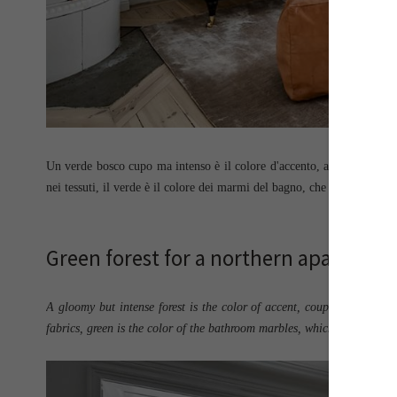
Un verde bosco cupo ma intenso è il colore d'accento, accostato ai de
nei tessuti, il verde è il colore dei marmi del bagno, che ricreano qua
Green forest for a northern apartment
A gloomy but intense forest is the color of accent, coupled with the 
fabrics, green is the color of the bathroom marbles, which recreate a