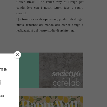
Coffee Break | The Italian Way of Design per
condividere con i nostri lettori idee e spunti
creativi.
Qui troverai case di ispirazione, prodotti di design,
nuove tendenze dal mondo dell'interior design e
realizzazioni del nostro studio di architettura