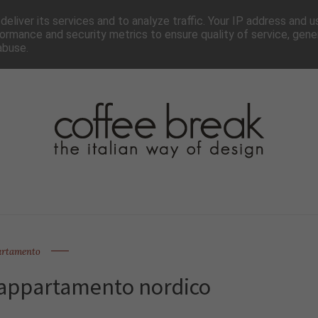
TTER
CHI SIAMO▼
PAGINE▼
COLLABORA
PRESS
eliver its services and to analyze traffic. Your IP address and 
ormance and security metrics to ensure quality of service, gen
abuse.
artamento
 appartamento nordico