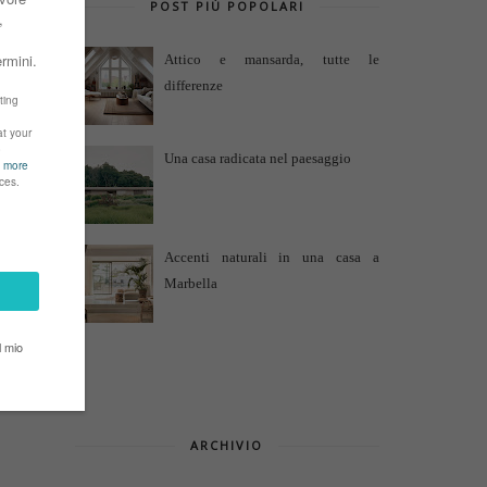
POST PIÙ POPOLARI
Attico e mansarda, tutte le
differenze
Una casa radicata nel paesaggio
Accenti naturali in una casa a
Marbella
ARCHIVIO