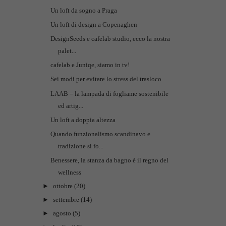
Un loft da sogno a Praga
Un loft di design a Copenaghen
DesignSeeds e cafelab studio, ecco la nostra
palet...
cafelab e Juniqe, siamo in tv!
Sei modi per evitare lo stress del trasloco
LAAB – la lampada di fogliame sostenibile
ed artig...
Un loft a doppia altezza
Quando funzionalismo scandinavo e
tradizione si fo...
Benessere, la stanza da bagno è il regno del
wellness
►
ottobre
(20)
►
settembre
(14)
►
agosto
(5)