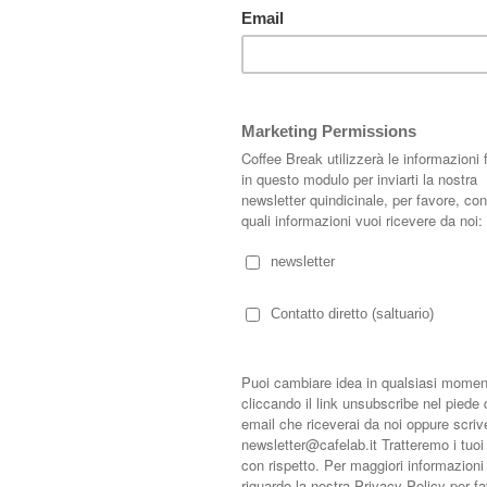
ttagli color oro, che caratterizza questo appartamento scandinavo; oltre che
si un'atmosfera di sottobosco.
golden details that characterize this Scandinavian apartment; as well as in
lmost an undergrowth atmosphere.