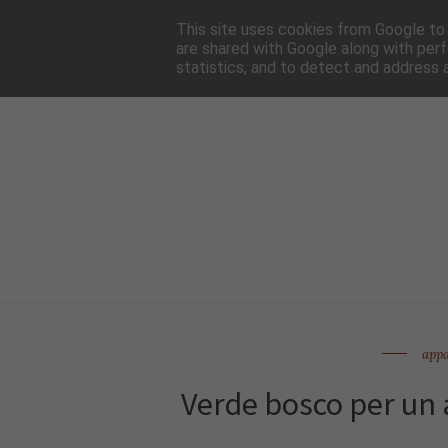
HOME
NEWSLE
This site uses cookies from Google to d
are shared with Google along with perf
statistics, and to detect and address 
app
Verde bosco per un