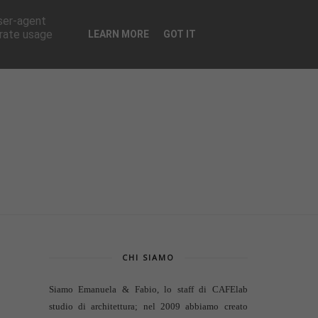
CONTATTI
user-agent
erate usage
LEARN MORE
GOT IT
CHI SIAMO
Siamo Emanuela & Fabio, lo staff di
CAFElab
studio di architettura
; nel 2009 abbiamo creato